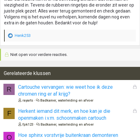
viezigheid in. Tevens de rubberen ringetjes die eronder zit weer op
juiste plek gezet. Alles weer terug gemonteerd en check gedaan.
Volgens mij is het euvel nu verholpen, komende dagen nog even
extra in de gaten houden. Bedankt voor de hulp!
Henk253
W
a
a
Niet open voor verdere reacties.
r
d
e
r
Gerelateerde klussen
i
n
G
Cartouche vervangen: wie weet hoe ik deze
R
g
e
chromen ring er af krijg?
e
s
n
rayarts
Badkamer, waterleiding en afvoer
l
:
o
G
Herkent iemand dit merk, en hoe kan je die
F
t
e
openmaken i.v.m. schoonmaken cartouch
e
s
fpk123
Badkamer, waterleiding en afvoer
n
l
o
Hoe sphinx vorstvrije buitenkraan demonteren
O