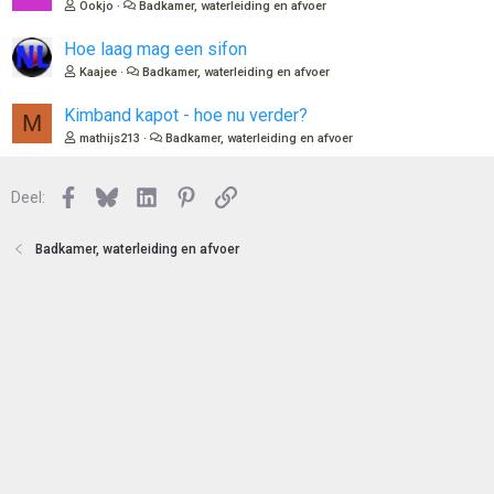
t
Ookjo
Badkamer, waterleiding en afvoer
e
n
Hoe laag mag een sifon
Kaajee
Badkamer, waterleiding en afvoer
Kimband kapot - hoe nu verder?
M
mathijs213
Badkamer, waterleiding en afvoer
Facebook
Bluesky
LinkedIn
Pinterest
Link
Deel:
Badkamer, waterleiding en afvoer