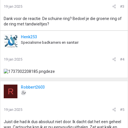
i
19 jan 2025
#3
n
g
Dank voor de reactie. De schuine ring? Bedoel je die groene ring of
e
de ring met tandwieltjes?
n
:
Henk253
Specialisme badkamers en sanitair
19 jan 2025
#4
deze
Robbert2603
R
19 jan 2025
#5
Juist die had ik dus absoluut niet door. Ik dacht dat het een geheel
was. Cartouche kon ik er nu eenvoudig uithalen. Zat wat kalk en