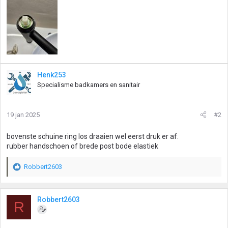
Henk253
Specialisme badkamers en sanitair
19 jan 2025
#2
bovenste schuine ring los draaien wel eerst druk er af.
rubber handschoen of brede post bode elastiek
Robbert2603
W
a
a
r
Robbert2603
R
d
e
r