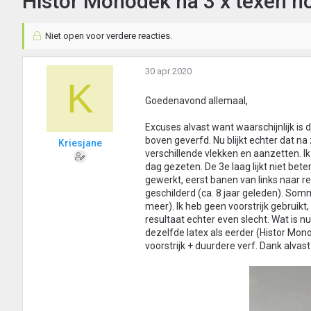
Histor Monodek na 3 x texen n
Niet open voor verdere reacties.
30 apr 2020
K
Goedenavond allemaal,
Excuses alvast want waarschijnlijk is
boven geverfd. Nu blijkt echter dat na 
Kriesjane
verschillende vlekken en aanzetten. I
dag gezeten. De 3e laag lijkt niet bete
gewerkt, eerst banen van links naar 
geschilderd (ca. 8 jaar geleden). Som
meer). Ik heb geen voorstrijk gebruikt
resultaat echter even slecht. Wat is 
dezelfde latex als eerder (Histor Mon
voorstrijk + duurdere verf. Dank alvast 