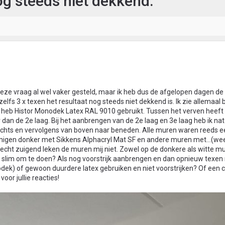
og steeds niet dekkend.
 deze vraag al wel vaker gesteld, maar ik heb dus de afgelopen dagen d
zelfs 3 x texen het resultaat nog steeds niet dekkend is. Ik zie allemaal
k heb Histor Monodek Latex RAL 9010 gebruikt. Tussen het verven heeft
r dan de 2e laag. Bij het aanbrengen van de 2e laag en 3e laag heb ik nat
rechts en vervolgens van boven naar beneden. Alle muren waren reeds e
migen donker met Sikkens Alphacryl Mat SF en andere muren met...(weet
, echt zuigend leken de muren mij niet. Zowel op de donkere als witte mu
nu slim om te doen? Als nog voorstrijk aanbrengen en dan opnieuw texen
odek) of gewoon duurdere latex gebruiken en niet voorstrijken? Of een 
voor jullie reacties!