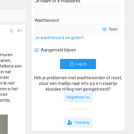
Je naam of e-mailadres
Wachtwoord
Toon
#1
Je wachtwoord vergeten?
Aangemeld blijven
e muren
 banen,
Log in
 telkens een
 in nat
erder
Heb je problemen met wachtwoorden of reset,
 ik niet
stuur een mailtje naar info a p e n staartje
ren is het
klusidee nl Nog niet geregistreerd?
 met
Registreer nu
combi;
or log in via
Passkey