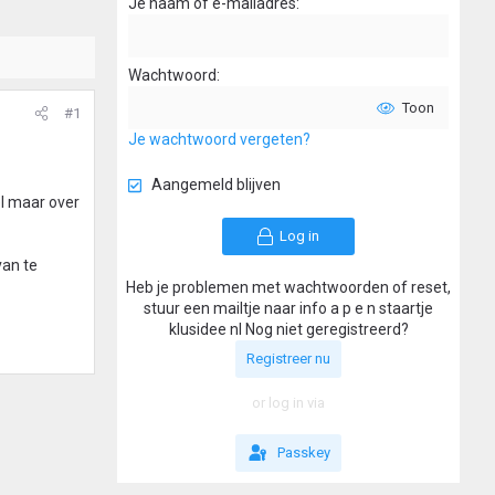
Je naam of e-mailadres
Wachtwoord
Toon
#1
Je wachtwoord vergeten?
Aangemeld blijven
el maar over
Log in
van te
Heb je problemen met wachtwoorden of reset,
stuur een mailtje naar info a p e n staartje
klusidee nl Nog niet geregistreerd?
Registreer nu
or log in via
Passkey