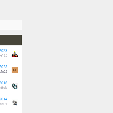
 2023
je125
 2023
M
Mn22
 2018
e Bob
 2014
oster