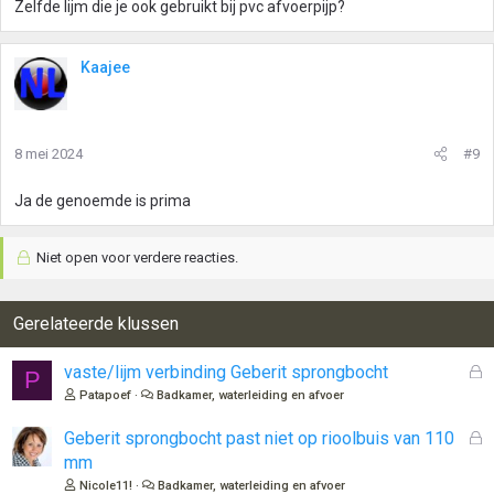
Zelfde lijm die je ook gebruikt bij pvc afvoerpijp?
Kaajee
8 mei 2024
#9
Ja de genoemde is prima
Niet open voor verdere reacties.
Gerelateerde klussen
G
vaste/lijm verbinding Geberit sprongbocht
P
e
Patapoef
Badkamer, waterleiding en afvoer
s
l
G
Geberit sprongbocht past niet op rioolbuis van 110
o
e
mm
t
s
Nicole11!
Badkamer, waterleiding en afvoer