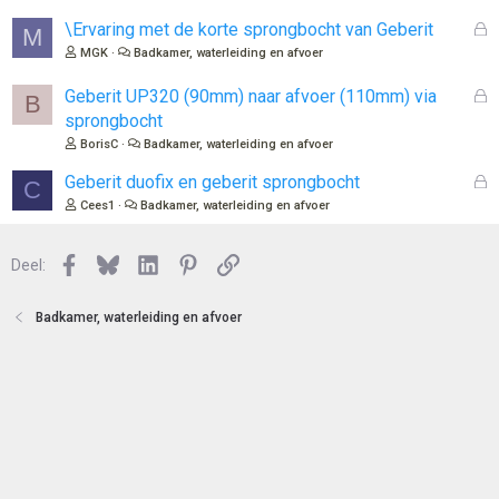
e
l
n
o
G
\Ervaring met de korte sprongbocht van Geberit
M
t
e
MGK
Badkamer, waterleiding en afvoer
e
s
n
l
G
Geberit UP320 (90mm) naar afvoer (110mm) via
B
o
e
sprongbocht
t
s
BorisC
Badkamer, waterleiding en afvoer
e
l
n
o
G
Geberit duofix en geberit sprongbocht
C
t
e
Cees1
Badkamer, waterleiding en afvoer
e
s
n
l
Facebook
Bluesky
LinkedIn
Pinterest
Link
o
Deel:
t
e
Badkamer, waterleiding en afvoer
n