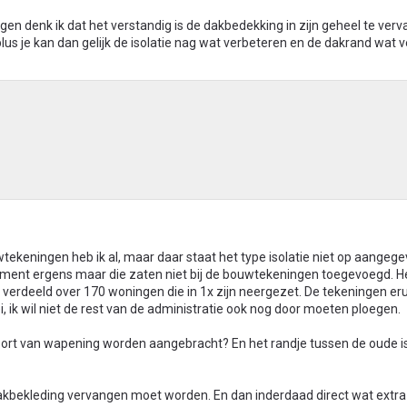
gen denk ik dat het verstandig is de dakbedekking in zijn geheel te ver
 plus je kan dan gelijk de isolatie nag wat verbeteren en de dakrand wat 
ekeningen heb ik al, maar daar staat het type isolatie niet op aangege
ument ergens maar die zaten niet bij de bouwtekeningen toegevoegd. H
 verdeeld over 170 woningen die in 1x zijn neergezet. De tekeningen eru
, ik wil niet de rest van de administratie ook nog door moeten ploegen.
oort van wapening worden aangebracht? En het randje tussen de oude is
akbekleding vervangen moet worden. En dan inderdaad direct wat extra