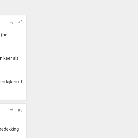
#2
 (het
n keer als
en kijken of
#3
kbedekking