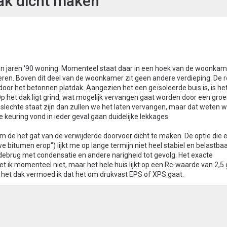
dak dicht maken
en jaren '90 woning. Momenteel staat daar in een hoek van de woonka
deren. Boven dit deel van de woonkamer zit geen andere verdieping. De 
or het betonnen platdak. Aangezien het een geïsoleerde buis is, is het
 Op het dak ligt grind, wat mogelijk vervangen gaat worden door een gro
 slechte staat zijn dan zullen we het laten vervangen, maar dat weten w
keuring vond in ieder geval gaan duidelijke lekkages.
om de het gat van de verwijderde doorvoer dicht te maken. De optie die 
e bitumen erop") lijkt me op lange termijn niet heel stabiel en belastba
oudebrug met condensatie en andere narigheid tot gevolg. Het exacte
et ik momenteel niet, maar het hele huis lijkt op een Rc-waarde van 2,
op het dak vermoed ik dat het om drukvast EPS of XPS gaat.