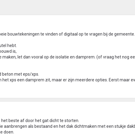
oeie bouwtekeningen te vinden of digitaal op te vragen bij de gemeente.
utel hebt.
bouwd is,
e maken, let dan vooral op de isolatie en damprem. (of vraag het nog ee
ad beton met eps/xps.
n het xps een damprem zit, maar er zijn meerdere opties. Eerst maar ev
 het beste af door het gat dicht te storten.
tie aanbrengen als bestaand en het dak dichtmaken met een stukje da
te doen.