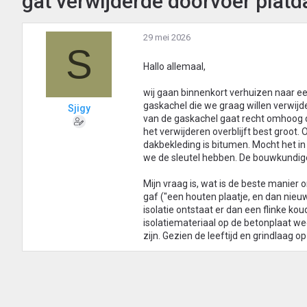
gat verwijderde doorvoer plat
29 mei 2026
S
Hallo allemaal,
wij gaan binnenkort verhuizen naar e
gaskachel die we graag willen verwij
Sjigy
van de gaskachel gaat recht omhoog do
het verwijderen overblijft best groot.
dakbekleding is bitumen. Mocht het in
we de sleutel hebben. De bouwkundige 
Mijn vraag is, wat is de beste manier 
gaf ("een houten plaatje, en dan nieuw
isolatie ontstaat er dan een flinke k
isolatiemateriaal op de betonplaat we
zijn. Gezien de leeftijd en grindlaag 