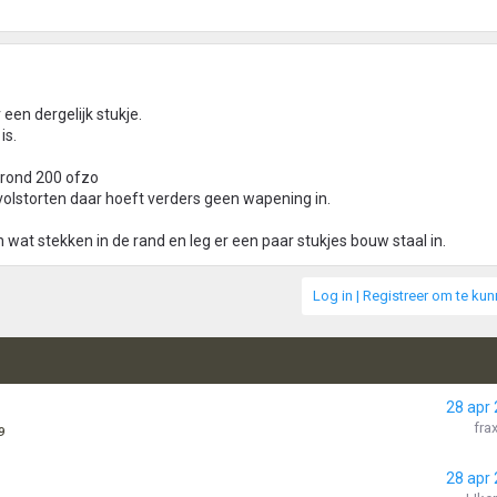
r een dergelijk stukje.
is.
n rond 200 ofzo
volstorten daar hoeft verders geen wapening in.
n wat stekken in de rand en leg er een paar stukjes bouw staal in.
Log in | Registreer om te ku
28 apr
fra
9
28 apr