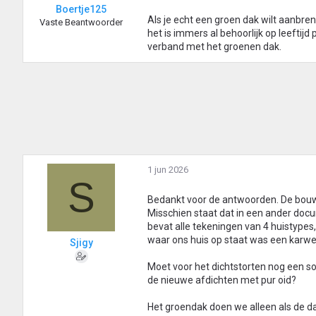
Boertje125
Als je echt een groen dak wilt aanbren
Vaste Beantwoorder
het is immers al behoorlijk op leeftijd
verband met het groenen dak.
1 jun 2026
S
Bedankt voor de antwoorden. De bouwt
Misschien staat dat in een ander doc
bevat alle tekeningen van 4 huistypes,
waar ons huis op staat was een karwei
Sjigy
Moet voor het dichtstorten nog een s
de nieuwe afdichten met pur oid?
Het groendak doen we alleen als de d