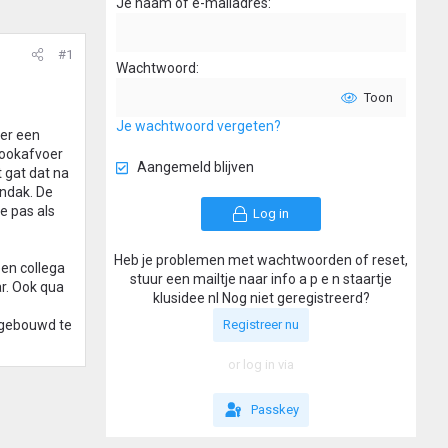
Je naam of e-mailadres
#1
Wachtwoord
Toon
Je wachtwoord vergeten?
mer een
rookafvoer
Aangemeld blijven
 gat dat na
endak. De
e pas als
Log in
Heb je problemen met wachtwoorden of reset,
een collega
stuur een mailtje naar info a p e n staartje
ar. Ook qua
klusidee nl Nog niet geregistreerd?
5 gebouwd te
Registreer nu
or log in via
Passkey