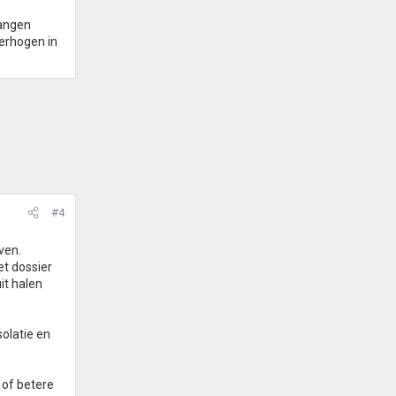
vangen
verhogen in
#4
ven.
et dossier
it halen
olatie en
 of betere