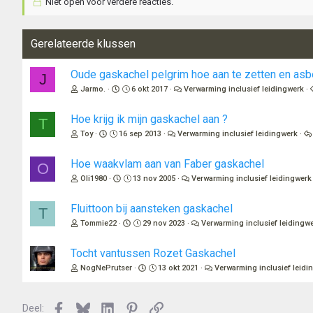
Niet open voor verdere reacties.
Gerelateerde klussen
Oude gaskachel pelgrim hoe aan te zetten en asbe
J
Jarmo.
6 okt 2017
Verwarming inclusief leidingwerk
Hoe krijg ik mijn gaskachel aan ?
T
Toy
16 sep 2013
Verwarming inclusief leidingwerk
Hoe waakvlam aan van Faber gaskachel
O
Oli1980
13 nov 2005
Verwarming inclusief leidingwerk
Fluittoon bij aansteken gaskachel
T
Tommie22
29 nov 2023
Verwarming inclusief leidingw
Tocht vantussen Rozet Gaskachel
NogNePrutser
13 okt 2021
Verwarming inclusief leidi
Facebook
Bluesky
LinkedIn
Pinterest
Link
Deel: