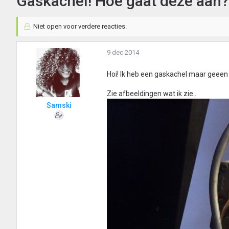
Gaskachel! Hoe gaat deze aan?
Niet open voor verdere reacties.
9 dec 2014
Hoi! Ik heb een gaskachel maar geeen
Zie afbeeldingen wat ik zie..
Samski