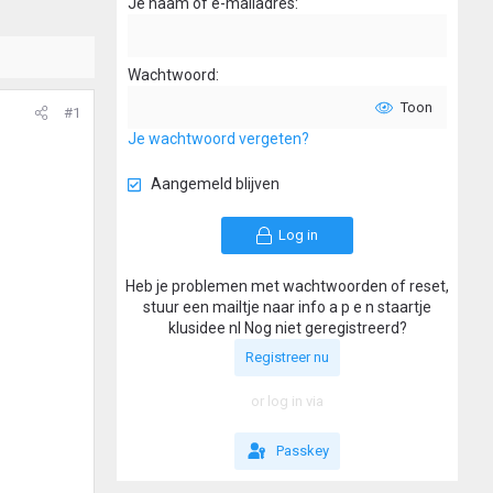
Je naam of e-mailadres
Wachtwoord
Toon
#1
Je wachtwoord vergeten?
Aangemeld blijven
Log in
Heb je problemen met wachtwoorden of reset,
stuur een mailtje naar info a p e n staartje
klusidee nl Nog niet geregistreerd?
Registreer nu
or log in via
Passkey