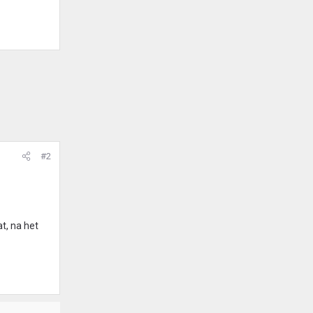
#2
t, na het