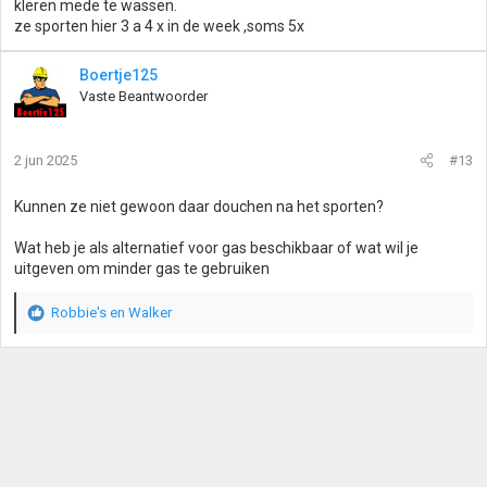
kleren mede te wassen.
ze sporten hier 3 a 4 x in de week ,soms 5x
Boertje125
Vaste Beantwoorder
2 jun 2025
#13
Kunnen ze niet gewoon daar douchen na het sporten?
Wat heb je als alternatief voor gas beschikbaar of wat wil je
uitgeven om minder gas te gebruiken
Robbie's
en
Walker
W
a
a
r
d
e
r
i
n