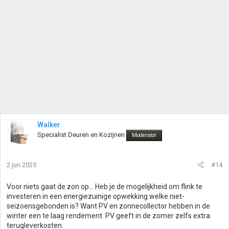
g
e
n
:
Walker
Specialist Deuren en Kozijnen
Moderator
2 jun 2025
#14
Voor niets gaat de zon op... Heb je de mogelijkheid om flink te
investeren in een energiezuinige opwekking welke niet-
seizoensgebonden is? Want PV en zonnecollector hebben in de
winter een te laag rendement. PV geeft in de zomer zelfs extra
terugleverkosten.