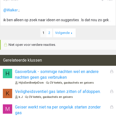
@Walker
;
ik ben alleen op zoek naar ideen en suggesties . Is dat nou zo gek .
1
2
Volgende
Niet open voor verdere reacties.
Gerelateerde klussen
G
Gasverbruik - sommige nachten wel en andere
H
e
nachten geen gas verbruiken
s
HijIsEenBeetjeDom
CV-ketels, gaskachels en geisers
l
o
G
Veiligheidsventiel gas laten zitten of afdoppen.
K
t
e
k.J
CV-ketels, gaskachels en geisers
e
s
n
l
G
Geiser werkt niet na per ongeluk starten zonder
M
o
e
gas
t