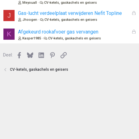
s
Meyouall
CV-ketels, gaskachels en geisers
e
l
n
o
G
Gas-lucht verdeelplaat verwijderen Nefit Topline
J
t
e
Jhoogen
CV-ketels, gaskachels en geisers
e
s
n
l
G
Afgekeurd rookafvoer gas vervangen
K
o
e
Kasper1985
CV-ketels, gaskachels en geisers
t
s
e
l
n
Facebook
Bluesky
LinkedIn
Pinterest
Link
o
Deel:
t
e
CV-ketels, gaskachels en geisers
n