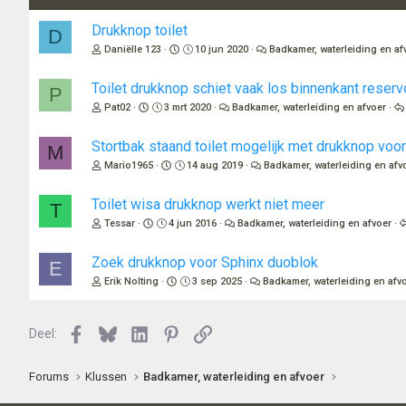
i
n
Drukknop toilet
D
g
Daniëlle 123
10 jun 2020
Badkamer, waterleiding en af
e
n
:
Toilet drukknop schiet vaak los binnenkant reservo
P
Pat02
3 mrt 2020
Badkamer, waterleiding en afvoer
Stortbak staand toilet mogelijk met drukknop voor
M
Mario1965
14 aug 2019
Badkamer, waterleiding en afv
Toilet wisa drukknop werkt niet meer
T
Tessar
4 jun 2016
Badkamer, waterleiding en afvoer
Zoek drukknop voor Sphinx duoblok
E
Erik Nolting
3 sep 2025
Badkamer, waterleiding en afv
Facebook
Bluesky
LinkedIn
Pinterest
Link
Deel:
Forums
Klussen
Badkamer, waterleiding en afvoer