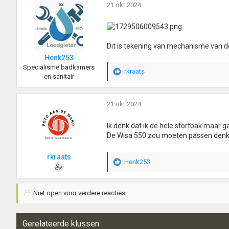
21 okt 2024
Dit is tekening van mechanisme van d
Henk253
Specialisme badkamers
rkraats
W
en sanitair
a
a
r
21 okt 2024
d
e
Ik denk dat ik de hele stortbak maar ga
r
De Wisa 550 zou moeten passen denk
i
n
rkraats
g
Henk253
W
e
a
n
a
:
Niet open voor verdere reacties.
r
d
e
r
Gerelateerde klussen