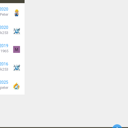
 2020
Peter
 2020
k253
 2019
M
o1965
 2016
k253
 2025
ieter