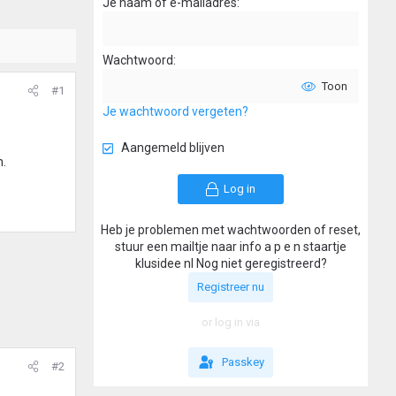
Je naam of e-mailadres
Wachtwoord
Toon
#1
Je wachtwoord vergeten?
Aangemeld blijven
n.
Log in
Heb je problemen met wachtwoorden of reset,
stuur een mailtje naar info a p e n staartje
klusidee nl Nog niet geregistreerd?
Registreer nu
or log in via
Passkey
#2