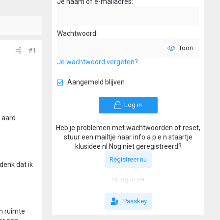
Je naam of e-mailadres
Wachtwoord
Toon
#1
Je wachtwoord vergeten?
Aangemeld blijven
Log in
 aard
Heb je problemen met wachtwoorden of reset,
stuur een mailtje naar info a p e n staartje
klusidee nl Nog niet geregistreerd?
Registreer nu
denk dat ik
or log in via
Passkey
en ruimte