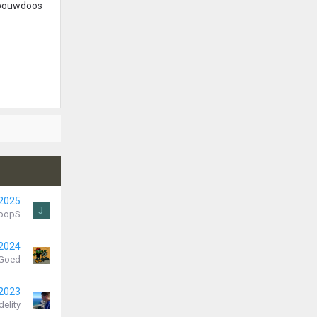
inbouwdoos
 2025
J
oopS
 2024
Goed
 2023
delity