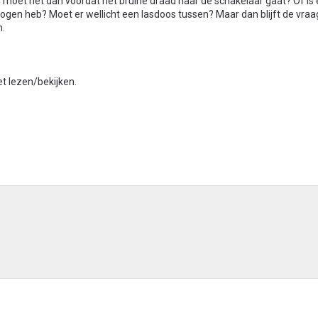
 moet het dan voordat het bruine draad naar de schakelaar gaat? Of is 
 ogen heb? Moet er wellicht een lasdoos tussen? Maar dan blijft de vraa
n.
t lezen/bekijken.