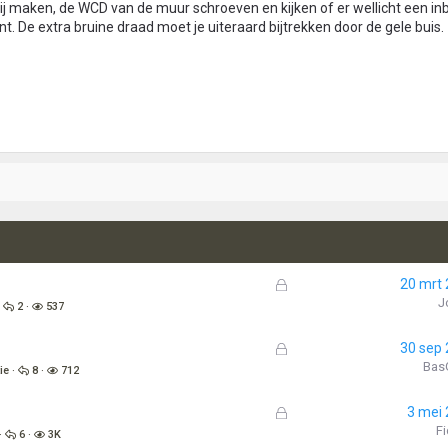
rij maken, de WCD van de muur schroeven en kijken of er wellicht een 
nt. De extra bruine draad moet je uiteraard bijtrekken door de gele buis.
G
20 mrt
e
J
2
537
s
l
G
30 sep
o
e
Bas
ie
8
712
t
s
e
l
G
3 mei
n
o
e
Fi
6
3K
t