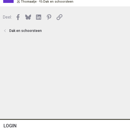
e
Thomaatje
Dak en schoorsteen
t
s
e
l
n
Facebook
Bluesky
LinkedIn
Pinterest
Link
o
Deel:
t
e
Dak en schoorsteen
n
LOGIN