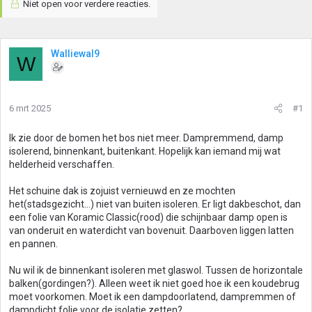
Niet open voor verdere reacties.
Walliewal9
W
6 mrt 2025
#1
Ik zie door de bomen het bos niet meer. Dampremmend, damp
isolerend, binnenkant, buitenkant. Hopelijk kan iemand mij wat
helderheid verschaffen.
Het schuine dak is zojuist vernieuwd en ze mochten
het(stadsgezicht...) niet van buiten isoleren. Er ligt dakbeschot, dan
een folie van Koramic Classic(rood) die schijnbaar damp open is
van onderuit en waterdicht van bovenuit. Daarboven liggen latten
en pannen.
Nu wil ik de binnenkant isoleren met glaswol. Tussen de horizontale
balken(gordingen?). Alleen weet ik niet goed hoe ik een koudebrug
moet voorkomen. Moet ik een dampdoorlatend, dampremmen of
dampdicht folie voor de isolatie zetten?