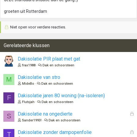
groeten uit Rotterdam
Niet open voor verdere reacties.
Gerelateerde klussen
Dakisolatie PIR plaat met gat
frax1988
Dak en schoorsteen
Dakisolatie van stro
M
MideBo
Dak en schoorsteen
Dakisolatie jaren 80 woning (na-isoleren)
F
Flutsjah
Dak en schoorsteen
G
Dakisolatie na ongedierte
S
e
Sander1993!
Dak en schoorsteen
s
l
G
Dakisolatie zonder dampopenfolie
T
o