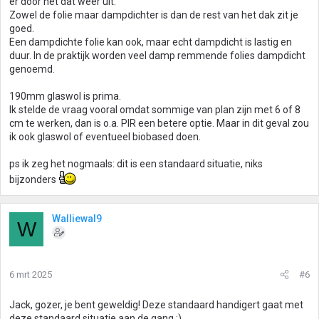
er door het dat weer uit.
Zowel de folie maar dampdichter is dan de rest van het dak zit je
goed.
Een dampdichte folie kan ook, maar echt dampdicht is lastig en
duur. In de praktijk worden veel damp remmende folies dampdicht
genoemd.
190mm glaswol is prima.
Ik stelde de vraag vooral omdat sommige van plan zijn met 6 of 8
cm te werken, dan is o.a. PIR een betere optie. Maar in dit geval zou
ik ook glaswol of eventueel biobased doen.
ps ik zeg het nogmaals: dit is een standaard situatie, niks
bijzonders
Walliewal9
W
6 mrt 2025
#6
Jack, gozer, je bent geweldig! Deze standaard handigert gaat met
deze standaard situatie aan de gang ;)