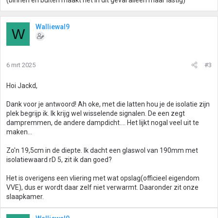
(binnen en buiten maakt het in dit geval alleen maar lastig)
Walliewal9
W
6 mrt 2025
#3
Hoi Jackd,
Dank voor je antwoord! Ah oke, met die latten hou je de isolatie zijn
plek begrijp ik. Ik krijg wel wisselende signalen. De een zegt
dampremmen, de andere dampdicht.... Het lijkt nogal veel uit te
maken...
Zo'n 19,5cm in de diepte. Ik dacht een glaswol van 190mm met
isolatiewaard rD 5, zit ik dan goed?
Het is overigens een vliering met wat opslag(officieel eigendom
VVE), dus er wordt daar zelf niet verwarmt. Daaronder zit onze
slaapkamer.