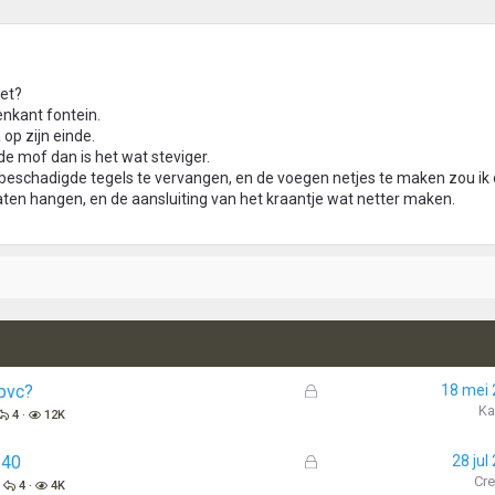
iet?
nkant fontein.
 op zijn einde.
 de mof dan is het wat steviger.
beschadigde tegels te vervangen, en de voegen netjes te maken zou ik 
ten hangen, en de aansluiting van het kraantje wat netter maken.
G
 pvc?
18 mei
e
Ka
4
12K
s
l
G
 40
28 jul
o
e
Cr
4
4K
t