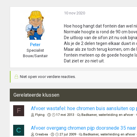
10 nov 2020
Hoe hoog hangt dat fontein dan wel n
Normale hoogte is rond de 90 cm bove
De uitloop van de sifon zit nu ook bijna
Als je de 2 delen tegen elkaar duwt in
Peter
Maar als ze toch terug komen, om de 
Specialist
fontein meteen op de goede hoogte la
Bouw/Sanitair
Dat ziet er zo niet uit.
Niet open voor verdere reacties.
Gerelateerde klussen
Afvoer wastafel: hoe chromen buis aansluiten op
F
Flying
17 mei 2013
Badkamer, waterleiding en afvoer
Afvoer overgang chromen pijp doorsnede 35 naar
C
Creabea
27 jul 2009
Badkamer, waterleiding en afvoer