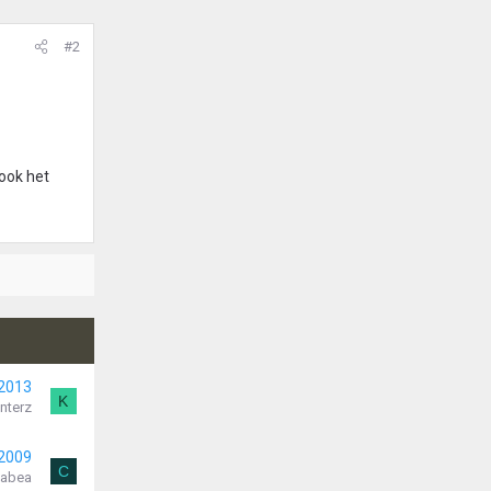
#2
ook het
 2013
K
nterz
 2009
C
eabea