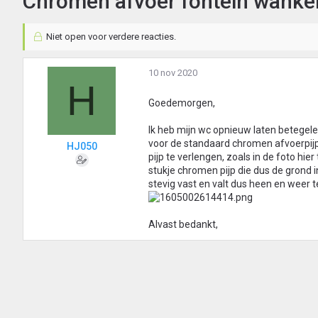
Chromen afvoer fontein wanke
Niet open voor verdere reacties.
10 nov 2020
H
Goedemorgen,
Ik heb mijn wc opnieuw laten betegele
voor de standaard chromen afvoerpijp
HJ050
pijp te verlengen, zoals in de foto hi
stukje chromen pijp die dus de grond in
stevig vast en valt dus heen en weer 
Alvast bedankt,