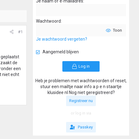
Je naam of e-mailadres
Wachtwoord
Toon
#1
Je wachtwoord vergeten?
Aangemeld blijven
 geplaatst
dzaakt de
Log in
aronder een
t niet echt
Heb je problemen met wachtwoorden of reset,
stuur een mailtje naar info a p e n staartje
klusidee nl Nog niet geregistreerd?
Registreer nu
or log in via
Passkey