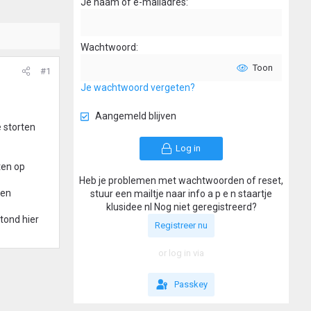
Je naam of e-mailadres
Wachtwoord
Toon
#1
Je wachtwoord vergeten?
Aangemeld blijven
 storten
Log in
ten op
Heb je problemen met wachtwoorden of reset,
 en
stuur een mailtje naar info a p e n staartje
klusidee nl Nog niet geregistreerd?
tond hier
Registreer nu
or log in via
Passkey