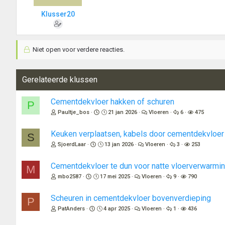
Klusser20
Niet open voor verdere reacties.
Gerelateerde klussen
Cementdekvloer hakken of schuren
P
Paultje_bos
21 jan 2026
Vloeren
6
475
Keuken verplaatsen, kabels door cementdekvloer
S
SjoerdLaar
13 jan 2026
Vloeren
3
253
Cementdekvloer te dun voor natte vloerverwarmi
M
mbo2587
17 mei 2025
Vloeren
9
790
Scheuren in cementdekvloer bovenverdieping
P
PatAnders
4 apr 2025
Vloeren
1
436