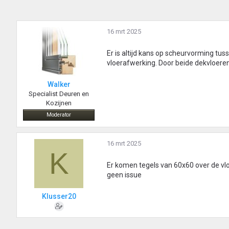
16 mrt 2025
Er is altijd kans op scheurvorming tus
vloerafwerking. Door beide dekvloeren
Walker
Specialist Deuren en
Kozijnen
Moderator
16 mrt 2025
K
Er komen tegels van 60x60 over de vloe
geen issue
Klusser20