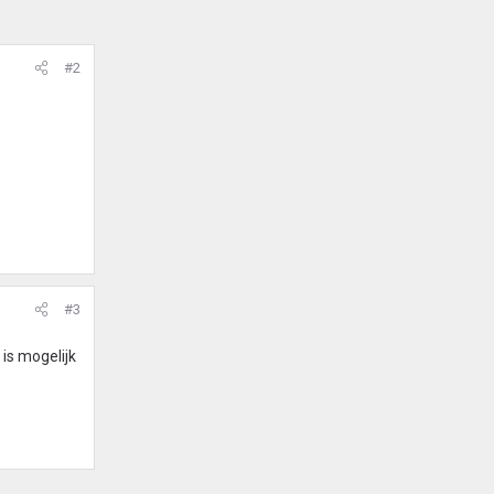
#2
#3
 is mogelijk