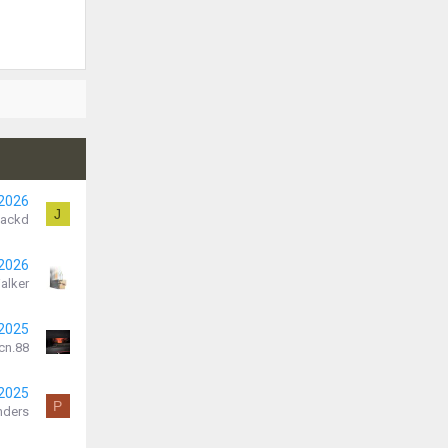
 2026
J
Jackd
 2026
alker
 2025
cn.88
 2025
P
nders