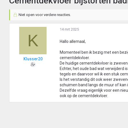
Cementdekvloer bijstorten ba
Niet open voor verdere reacties.
14 mrt 2025
K
Hallo allemaal,
Momenteel ben ik bezig met een bezi
cementdekvloer.
Klusser20
De huidige cementdekvloer is zwevend
Echter, het oude bad wat verwijderd is
tegels en daarvoor wil ik een stuk cem
Is het verstandig dit ook weer zwevend
schuimen band langs de muur of kan i
Dezelfde vraag eigenlijk voor een nie
ook op de cementdekvloer.