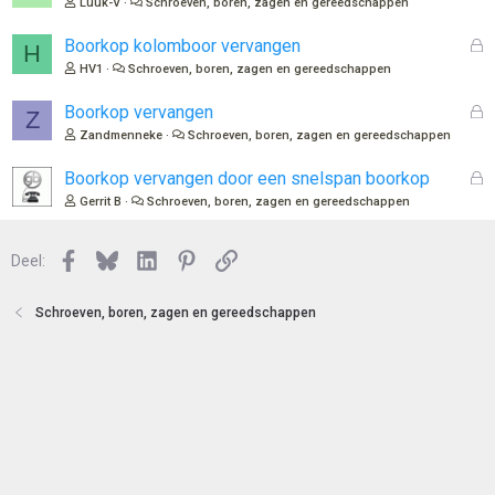
Luuk-V
Schroeven, boren, zagen en gereedschappen
t
s
e
l
G
Boorkop kolomboor vervangen
H
n
o
e
HV1
Schroeven, boren, zagen en gereedschappen
t
s
e
l
G
Boorkop vervangen
Z
n
o
e
Zandmenneke
Schroeven, boren, zagen en gereedschappen
t
s
e
l
G
Boorkop vervangen door een snelspan boorkop
n
o
e
Gerrit B
Schroeven, boren, zagen en gereedschappen
t
s
e
l
n
Facebook
Bluesky
LinkedIn
Pinterest
Link
o
Deel:
t
e
Schroeven, boren, zagen en gereedschappen
n