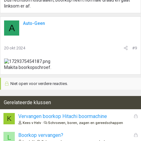
Dus rechtsom losdraaien, boorkop heeft normale draad en gaat
linksom er af.
Auto-Geen
A
20 okt 2024
#9
Makita boorkopschroef.
Niet open voor verdere reacties.
Gerelateerde klussen
G
Vervangen boorkop Hitachi boormachine
K
e
Kees v Helv
Schroeven, boren, zagen en gereedschappen
s
l
G
Boorkop vervangen?
L
o
e