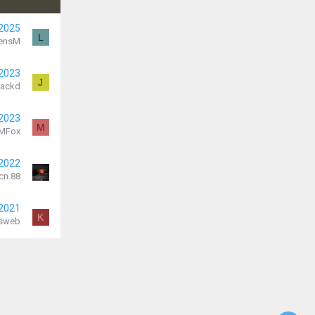
 2025
L
rensM
 2023
J
Jackd
 2023
M
MFox
 2022
cn.88
 2021
K
usweb