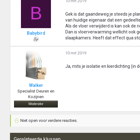
10 mrt 2019
B
Gek is dat gaandeweg je steeds je pla
van huidige eigenaar dat een gedeelte v
Als de vloer verwijderd is kan ook de r
Dan is vloerverwarming wellicht ook 
Babybird
slaapkamers. Heeft dat effect qua sto
10 mrt 2019
Ja, mits je isolatie en kierdichting (i
Walker
Specialist Deuren en
Kozijnen
Moderator
Niet open voor verdere reacties.
Gerelateerde klussen