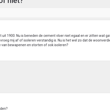
of niet?
it 1900. Nu is beneden de cement vloer niet egaal en er zitten wat gat
vroeg mij af of isoleren verstandig is. Nu is het wel zo dat de woonverd
tie van bewapenen en storten of ook isoleren?
rden?