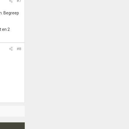
#7
en. Begreep
t en 2
#8