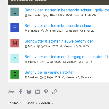
Betonvloer storten in bestaande schuur - gelijk tr
L
LaurensM
10 mrt 2025
Vloeren
4
792
Betonvloer storten in bestaande schuur
P
plokklop
13 mei 2023
Vloeren
3
2K
Grondwater & storten nieuwe betonvloer
M
MFox
21 jan 2023
Vloeren
5
2K
Betonvloer storten in een berging met kunststof 
A
ajb1977
23 apr 2022
Vloeren
3
1K
Betonvloer in veranda storten
S
Sweijen
19 jul 2021
Vloeren
5
4K
Facebook
Bluesky
LinkedIn
Pinterest
Link
Deel:
Forums
Klussen
Vloeren