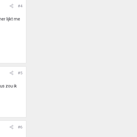
#4
er lijkt me
#5
us zou ik
#6