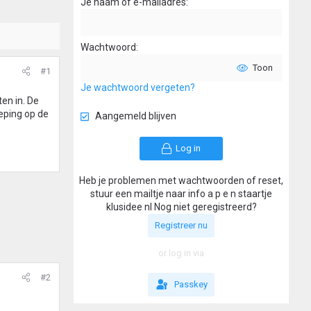
Je naam of e-mailadres
Wachtwoord
Toon
#1
Je wachtwoord vergeten?
en in. De
ieping op de
Aangemeld blijven
Log in
Heb je problemen met wachtwoorden of reset,
stuur een mailtje naar info a p e n staartje
klusidee nl Nog niet geregistreerd?
Registreer nu
or log in via
#2
Passkey