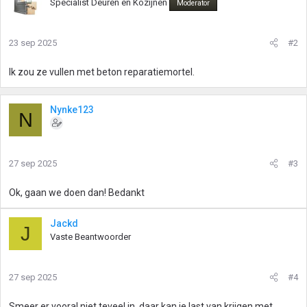
Specialist Deuren en Kozijnen
Moderator
23 sep 2025
#2
Ik zou ze vullen met beton reparatiemortel.
Nynke123
N
27 sep 2025
#3
Ok, gaan we doen dan! Bedankt
Jackd
J
Vaste Beantwoorder
27 sep 2025
#4
Smeer er vooral niet teveel in, daar kan je last van krijgen met