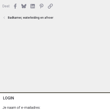
n
l
Facebook
Bluesky
LinkedIn
Pinterest
Link
o
Deel:
t
e
Badkamer, waterleiding en afvoer
n
LOGIN
Je naam of e-mailadres