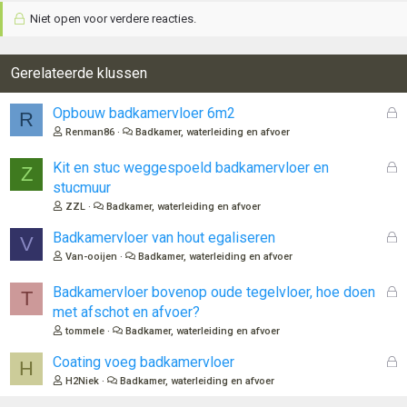
Niet open voor verdere reacties.
Gerelateerde klussen
G
Opbouw badkamervloer 6m2
R
e
Renman86
Badkamer, waterleiding en afvoer
s
l
G
Kit en stuc weggespoeld badkamervloer en
Z
o
e
stucmuur
t
s
ZZL
Badkamer, waterleiding en afvoer
e
l
n
o
G
Badkamervloer van hout egaliseren
V
t
e
Van-ooijen
Badkamer, waterleiding en afvoer
e
s
n
l
G
Badkamervloer bovenop oude tegelvloer, hoe doen
T
o
e
met afschot en afvoer?
t
s
tommele
Badkamer, waterleiding en afvoer
e
l
n
o
G
Coating voeg badkamervloer
H
t
e
H2Niek
Badkamer, waterleiding en afvoer
e
s