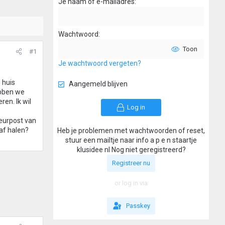
Je naam of e-mailadres
Wachtwoord
Toon
#1
Je wachtwoord vergeten?
 huis
Aangemeld blijven
ebben we
en. Ik wil
Log in
deurpost van
 af halen?
Heb je problemen met wachtwoorden of reset,
stuur een mailtje naar info a p e n staartje
klusidee nl Nog niet geregistreerd?
Registreer nu
or log in via
Passkey