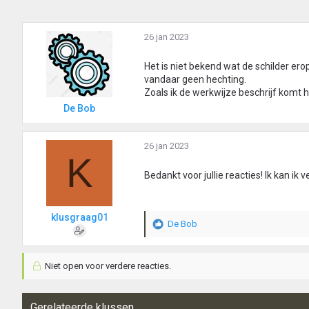
26 jan 2023
Het is niet bekend wat de schilder ero
vandaar geen hechting.
Zoals ik de werkwijze beschrijf komt h
De Bob
26 jan 2023
K
Bedankt voor jullie reacties! Ik kan ik 
klusgraag01
De Bob
W
a
a
Niet open voor verdere reacties.
r
d
e
r
Gerelateerde klussen