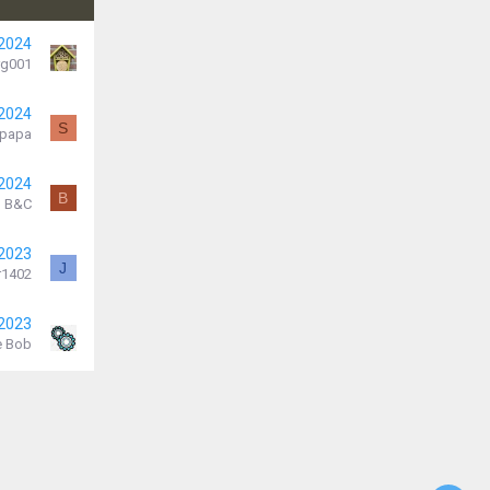
 2024
rg001
 2024
S
rpapa
 2024
B
B&C
 2023
J
r1402
 2023
e Bob