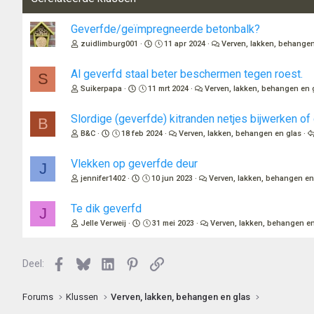
i
n
Geverfde/geïmpregneerde betonbalk?
g
zuidlimburg001
11 apr 2024
Verven, lakken, behangen
e
n
:
Al geverfd staal beter beschermen tegen roest.
S
Suikerpapa
11 mrt 2024
Verven, lakken, behangen en 
Slordige (geverfde) kitranden netjes bijwerken of
B
B&C
18 feb 2024
Verven, lakken, behangen en glas
Vlekken op geverfde deur
J
jennifer1402
10 jun 2023
Verven, lakken, behangen en
Te dik geverfd
J
Jelle Verweij
31 mei 2023
Verven, lakken, behangen en
Facebook
Bluesky
LinkedIn
Pinterest
Link
Deel:
Forums
Klussen
Verven, lakken, behangen en glas