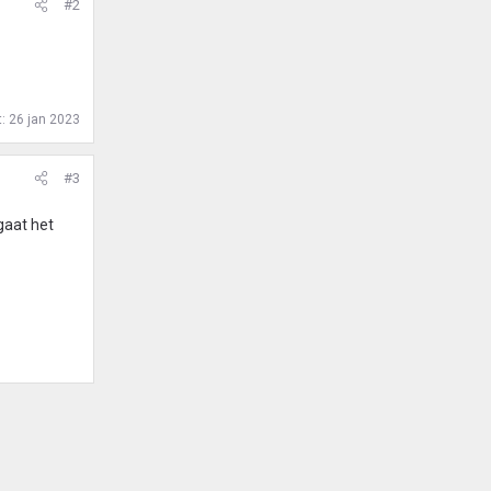
#2
t:
26 jan 2023
#3
gaat het