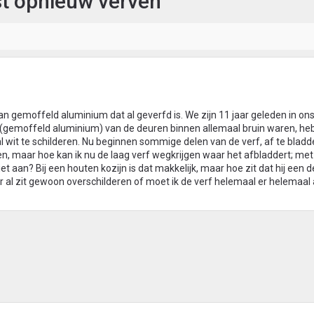
st opnieuw verven
an gemoffeld aluminium dat al geverfd is. We zijn 11 jaar geleden in ons
gemoffeld aluminium) van de deuren binnen allemaal bruin waren, h
 wit te schilderen. Nu beginnen sommige delen van de verf, af te bladder
en, maar hoe kan ik nu de laag verf wegkrijgen waar het afbladdert; met
et aan? Bij een houten kozijn is dat makkelijk, maar hoe zit dat hij een 
er al zit gewoon overschilderen of moet ik de verf helemaal er helemaal