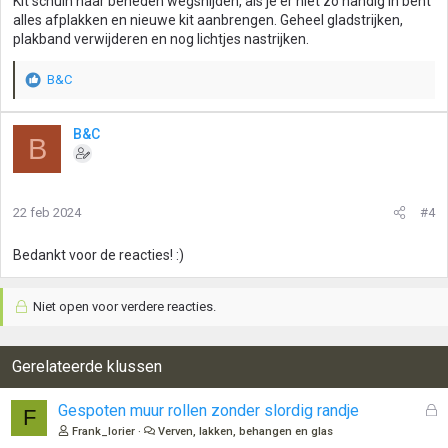
Kit schuin naar beneden wegsnijden, als je er niet zo handig in bent
alles afplakken en nieuwe kit aanbrengen. Geheel gladstrijken,
plakband verwijderen en nog lichtjes nastrijken.
B&C
W
a
a
B&C
B
r
d
e
r
22 feb 2024
#4
i
n
g
Bedankt voor de reacties! :)
e
n
:
Niet open voor verdere reacties.
Gerelateerde klussen
G
Gespoten muur rollen zonder slordig randje
F
e
Frank_lorier
Verven, lakken, behangen en glas
s