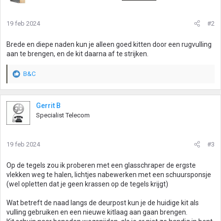
19 feb 2024
#2
Brede en diepe naden kun je alleen goed kitten door een rugvulling
aan te brengen, en de kit daarna af te strijken.
B&C
W
a
a
r
Gerrit B
d
Specialist Telecom
e
r
i
19 feb 2024
#3
n
g
Op de tegels zou ik proberen met een glasschraper de ergste
e
vlekken weg te halen, lichtjes nabewerken met een schuursponsje
n
(wel opletten dat je geen krassen op de tegels krijgt)
:
Wat betreft de naad langs de deurpost kun je de huidige kit als
vulling gebruiken en een nieuwe kitlaag aan gaan brengen.