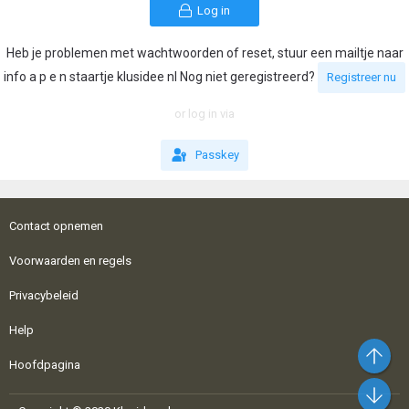
Log in
Heb je problemen met wachtwoorden of reset, stuur een mailtje naar
info a p e n staartje klusidee nl Nog niet geregistreerd?
Registreer nu
or log in via
Passkey
Contact opnemen
Voorwaarden en regels
Privacybeleid
Help
Bo
Hoofdpagina
On