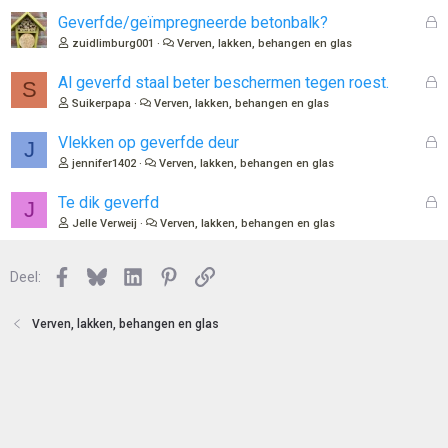
l
G
Geverfde/geïmpregneerde betonbalk?
o
e
zuidlimburg001
Verven, lakken, behangen en glas
t
s
e
l
G
Al geverfd staal beter beschermen tegen roest.
S
n
o
e
Suikerpapa
Verven, lakken, behangen en glas
t
s
e
l
G
Vlekken op geverfde deur
J
n
o
e
jennifer1402
Verven, lakken, behangen en glas
t
s
e
l
G
Te dik geverfd
J
n
o
e
Jelle Verweij
Verven, lakken, behangen en glas
t
s
e
l
n
Facebook
Bluesky
LinkedIn
Pinterest
Link
o
Deel:
t
e
Verven, lakken, behangen en glas
n