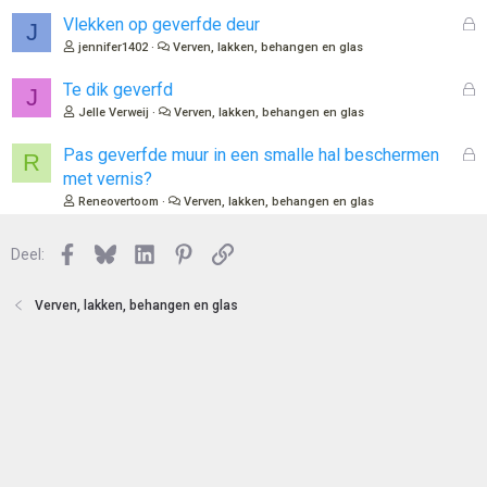
l
n
o
G
Vlekken op geverfde deur
J
t
e
jennifer1402
Verven, lakken, behangen en glas
e
s
n
l
G
Te dik geverfd
J
o
e
Jelle Verweij
Verven, lakken, behangen en glas
t
s
e
l
G
Pas geverfde muur in een smalle hal beschermen
R
n
o
e
met vernis?
t
s
Reneovertoom
Verven, lakken, behangen en glas
e
l
n
o
Facebook
Bluesky
LinkedIn
Pinterest
Link
Deel:
t
e
n
Verven, lakken, behangen en glas