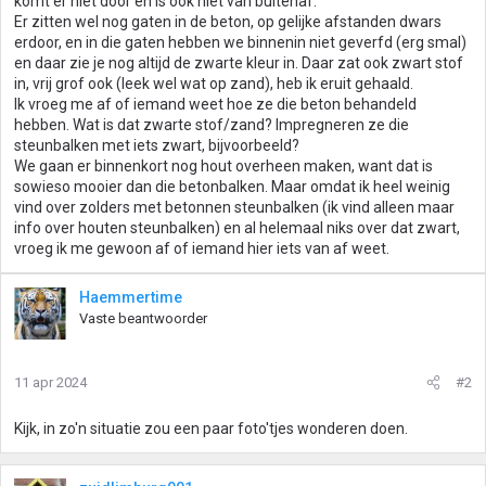
komt er niet door en is ook niet van buitenaf.
Er zitten wel nog gaten in de beton, op gelijke afstanden dwars
erdoor, en in die gaten hebben we binnenin niet geverfd (erg smal)
en daar zie je nog altijd de zwarte kleur in. Daar zat ook zwart stof
in, vrij grof ook (leek wel wat op zand), heb ik eruit gehaald.
Ik vroeg me af of iemand weet hoe ze die beton behandeld
hebben. Wat is dat zwarte stof/zand? Impregneren ze die
steunbalken met iets zwart, bijvoorbeeld?
We gaan er binnenkort nog hout overheen maken, want dat is
sowieso mooier dan die betonbalken. Maar omdat ik heel weinig
vind over zolders met betonnen steunbalken (ik vind alleen maar
info over houten steunbalken) en al helemaal niks over dat zwart,
vroeg ik me gewoon af of iemand hier iets van af weet.
Haemmertime
Vaste beantwoorder
11 apr 2024
#2
Kijk, in zo'n situatie zou een paar foto'tjes wonderen doen.