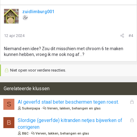
zuidlimburg001
12 apr 2024
#4
Niemand een idee? Zou dit misschien met chroom 6 te maken
kunnen hebben, vroeg ik me ook nog af…?
Niet open voor verdere reacties.
Gerelateerde klussen
G
Al geverfd staal beter beschermen tegen roest.
S
e
Suikerpapa
Verven, lakken, behangen en glas
s
l
G
Slordige (geverfde) kitranden netjes bijwerken of
B
o
e
corrigeren
t
s
B&C
Verven, lakken, behangen en glas
e