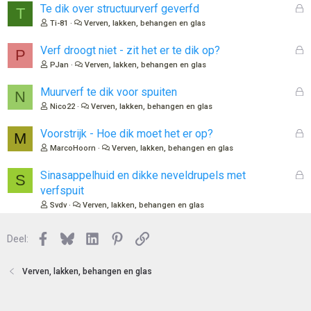
G
Te dik over structuurverf geverfd
T
e
Ti-81
Verven, lakken, behangen en glas
s
l
G
Verf droogt niet - zit het er te dik op?
P
o
e
PJan
Verven, lakken, behangen en glas
t
s
e
l
G
Muurverf te dik voor spuiten
N
n
o
e
Nico22
Verven, lakken, behangen en glas
t
s
e
l
G
Voorstrijk - Hoe dik moet het er op?
M
n
o
e
MarcoHoorn
Verven, lakken, behangen en glas
t
s
e
l
G
Sinasappelhuid en dikke neveldrupels met
S
n
o
e
verfspuit
t
s
Svdv
Verven, lakken, behangen en glas
e
l
n
o
Facebook
Bluesky
LinkedIn
Pinterest
Link
Deel:
t
e
n
Verven, lakken, behangen en glas