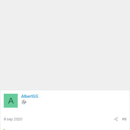
AlbertGG
A
8 sep 2020
#8