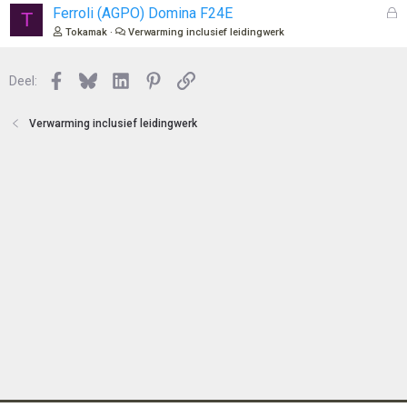
n
o
G
Ferroli (AGPO) Domina F24E
T
t
e
Tokamak
Verwarming inclusief leidingwerk
e
s
n
l
Facebook
Bluesky
LinkedIn
Pinterest
Link
o
Deel:
t
e
Verwarming inclusief leidingwerk
n