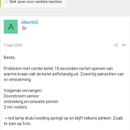
Niet open voor verdere reacties.
AlbertGG
A
7 sep 2020
#1
Beste,
Probleem met combi-ketel, 10 seconden na het openen van
warme kraan valt de ketel zelfstandig uit. Zowel bij aanzetten van
cv verwarming.
Volgende vervangen :
Doorstroom sensor
ontsteking en ionisatie pinnen
2 ntc voelers
-> led lamp druk/voeding springt op en blijft telkens plinken. Zoals
te zien op foto.