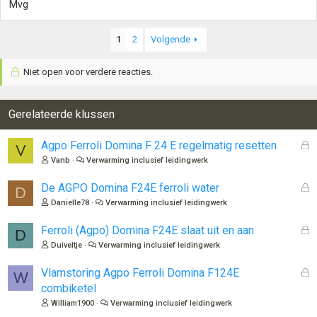
Mvg
1
2
Volgende
Niet open voor verdere reacties.
Gerelateerde klussen
G
Agpo Ferroli Domina F 24 E regelmatig resetten
V
e
Vanb
Verwarming inclusief leidingwerk
s
l
G
De AGPO Domina F24E ferroli water
D
o
e
Danielle78
Verwarming inclusief leidingwerk
t
s
e
l
G
Ferroli (Agpo) Domina F24E slaat uit en aan
D
n
o
e
Duiveltje
Verwarming inclusief leidingwerk
t
s
e
l
G
Vlamstoring Agpo Ferroli Domina F124E
W
n
o
e
combiketel
t
s
William1900
Verwarming inclusief leidingwerk
e
l