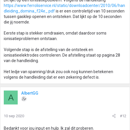
Dit lijkt op een ionisatiepobleem. Volgens de handleiding
https://www.ferroliservice.nl/static/downloadcenter/2010/06/han
dleiding_domina_f24e_.pdf
is er een controletijd van 10 seconden
tussen gasklep openen en ontsteken. Dat lijkt op de 10 seconden
die jij noemde.
Eerste stap is stekker omdraaien, omdat daardoor soms
ionisatieproblemen ontstaan.
Volgende stap is de afstelling van de ontsteek en
ionisatieelektrodes controleren. De afstelling staat op pagina 28
van de handleiding.
Het ledje van spanning/druk zou ook nog kunnen betekenen
volgens de handleiding dat er een zekering defect is.
AlbertGG
A
10 sep 2020
#12
Bedankt voor jou input en hulp. Ik zal dit proberen.