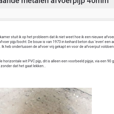
taande metalen afvoerpijp 40mm
amer stuit ik op het probleem dat ik niet weet hoe ik een nieuwe afvoe
voer pijp/bocht. De bouw is van 1973 in keihard beton dus 'even' een 
. Ik heb ondertussen de afvoer vrij gekapt en voor de afvoerput voldoe
de horizontale wit PVC pijp, dit is alleen een voorbeeld pijpje, via een 90
zonder dat het gaat lekken...