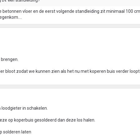
 bv. een standleiding?
rde betonnen vloer en de eerst volgende standleiding zit minimaal 100 cm
egenkom....
 brengen.
der bloot zodat we kunnen zien als het nu met koperen buis verder loopt
 loodgieter in schakelen.
 deze op koperbuis gesoldeerd dan deze los halen.
 solderen laten