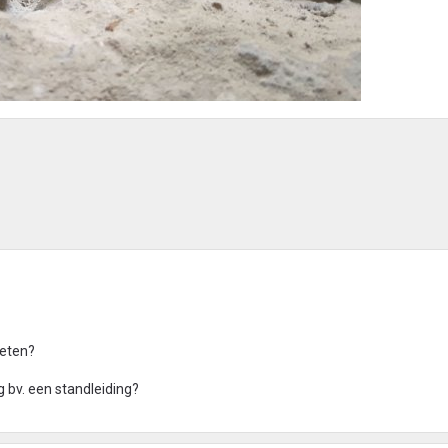
zeten?
g bv. een standleiding?