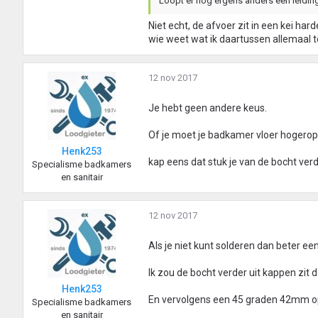
Loopt er nog ergens anders een leiding
Niet echt, de afvoer zit in een kei ha
wie weet wat ik daartussen allemaal t
12 nov 2017
Je hebt geen andere keus.
Of je moet je badkamer vloer hogerop
Henk253
kap eens dat stuk je van de bocht ver
Specialisme badkamers
en sanitair
12 nov 2017
Als je niet kunt solderen dan beter een
Ik zou de bocht verder uit kappen zit
Henk253
En vervolgens een 45 graden 42mm op
Specialisme badkamers
en sanitair