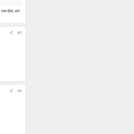
 verder, en
#5
.
#6