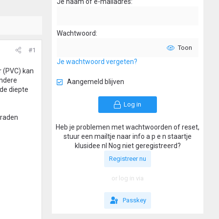
Je naam of e-mailadres
Wachtwoord
Toon
#1
Je wachtwoord vergeten?
r (PVC) kan
andere
Aangemeld blijven
nde diepte
Log in
 graden
Heb je problemen met wachtwoorden of reset,
stuur een mailtje naar info a p e n staartje
klusidee nl Nog niet geregistreerd?
Registreer nu
or log in via
Passkey