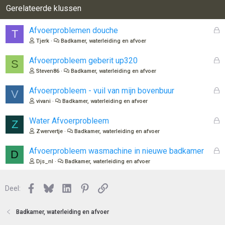
Gerelateerde klussen
G
Afvoerproblemen douche
T
e
Tjerk
Badkamer, waterleiding en afvoer
s
l
G
Afvoerprobleem geberit up320
S
o
e
Steven86
Badkamer, waterleiding en afvoer
t
s
e
l
G
Afvoerprobleem - vuil van mijn bovenbuur
V
n
o
e
vivani
Badkamer, waterleiding en afvoer
t
s
e
l
G
Water Afvoerprobleem
Z
n
o
e
Zwervertje
Badkamer, waterleiding en afvoer
t
s
e
l
G
Afvoerprobleem wasmachine in nieuwe badkamer
D
n
o
e
Djs_nl
Badkamer, waterleiding en afvoer
t
s
e
l
n
Facebook
Bluesky
LinkedIn
Pinterest
Link
o
Deel:
t
e
Badkamer, waterleiding en afvoer
n