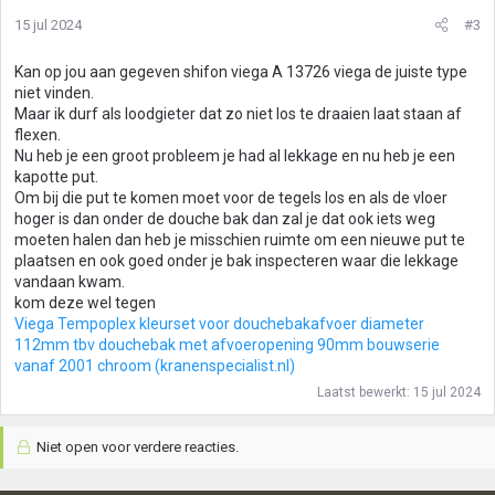
15 jul 2024
#3
Kan op jou aan gegeven shifon viega A 13726 viega de juiste type
niet vinden.
Maar ik durf als loodgieter dat zo niet los te draaien laat staan af
flexen.
Nu heb je een groot probleem je had al lekkage en nu heb je een
kapotte put.
Om bij die put te komen moet voor de tegels los en als de vloer
hoger is dan onder de douche bak dan zal je dat ook iets weg
moeten halen dan heb je misschien ruimte om een nieuwe put te
plaatsen en ook goed onder je bak inspecteren waar die lekkage
vandaan kwam.
kom deze wel tegen
Viega Tempoplex kleurset voor douchebakafvoer diameter
112mm tbv douchebak met afvoeropening 90mm bouwserie
vanaf 2001 chroom (kranenspecialist.nl)
Laatst bewerkt:
15 jul 2024
Niet open voor verdere reacties.