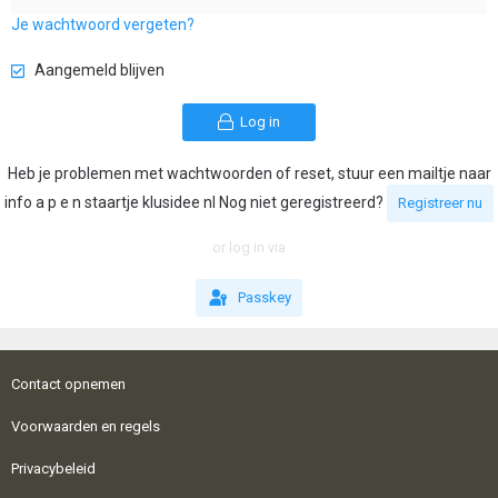
Je wachtwoord vergeten?
Aangemeld blijven
Log in
Heb je problemen met wachtwoorden of reset, stuur een mailtje naar
info a p e n staartje klusidee nl Nog niet geregistreerd?
Registreer nu
or log in via
Passkey
Contact opnemen
Voorwaarden en regels
Privacybeleid