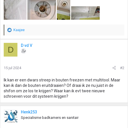
Kaajee
W
a
a
D vd V
D
r
d
e
r
15 jul 2024
#2
i
n
g
Ik kan er een dwars streep in bouten freezen met multitool. Maar
e
kan ik dan de bouten eruitdraaien? Of draai ik ze nu juist in de
n
shifon om ze los te krijgen? Waar kan ik evt twee nieuwe
:
schroeven voor dit systeem krijgen?
Henk253
Specialisme badkamers en sanitair