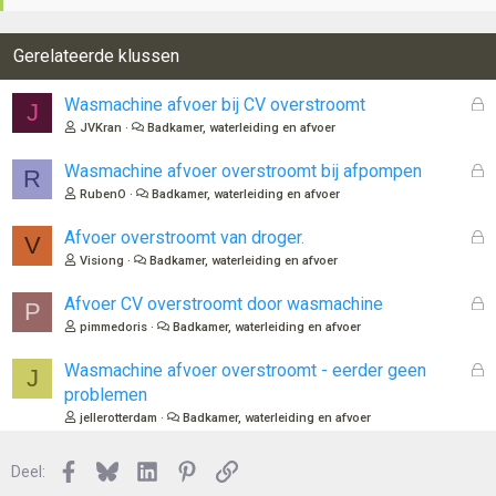
Gerelateerde klussen
G
Wasmachine afvoer bij CV overstroomt
J
e
JVKran
Badkamer, waterleiding en afvoer
s
l
G
Wasmachine afvoer overstroomt bij afpompen
R
o
e
RubenO
Badkamer, waterleiding en afvoer
t
s
e
l
G
Afvoer overstroomt van droger.
V
n
o
e
Visiong
Badkamer, waterleiding en afvoer
t
s
e
l
G
Afvoer CV overstroomt door wasmachine
P
n
o
e
pimmedoris
Badkamer, waterleiding en afvoer
t
s
e
l
G
Wasmachine afvoer overstroomt - eerder geen
J
n
o
e
problemen
t
s
jellerotterdam
Badkamer, waterleiding en afvoer
e
l
n
o
Facebook
Bluesky
LinkedIn
Pinterest
Link
Deel:
t
e