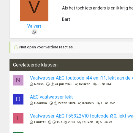
V
Als het toch iets anders is en ik krij
Bart
Valvert
Niet open voor verdere reacties.
Gerelateerde klussen
Vaatwasser AEG foutcode i44 en i11, lekt aan de 
N
Neliss
24 jun 2026
Keuken
5
344
AEG vaatwasser lekt
D
Daanbm
22 feb 2024
Keuken
1
752
Vaatwasser AEG F55322VI0 foutcode i30, lekt w
L
Luuk99
15 aug 2023
Keuken
5
2K