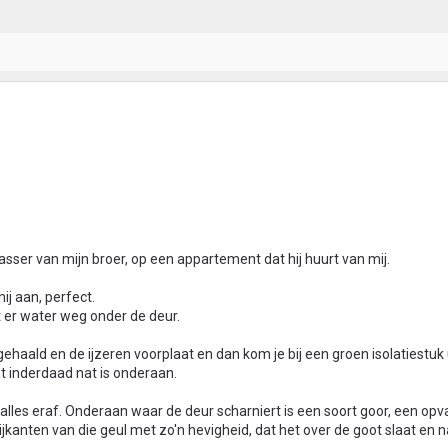
sser van mijn broer, op een appartement dat hij huurt van mij.
ij aan, perfect.
lt er water weg onder de deur.
haald en de ijzeren voorplaat en dan kom je bij een groen isolatiestuk 
at inderdaad nat is onderaan.
lles eraf. Onderaan waar de deur scharniert is een soort goor, een opva
ijkanten van die geul met zo'n hevigheid, dat het over de goot slaat en 