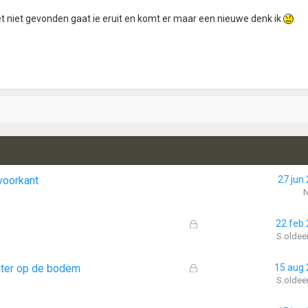
g het niet gevonden gaat ie eruit en komt er maar een nieuwe denk ik
voorkant
27 jun
N
G
22 feb
e
S.oldee
s
l
G
ater op de bodem
15 aug
o
e
S.oldee
t
s
e
l