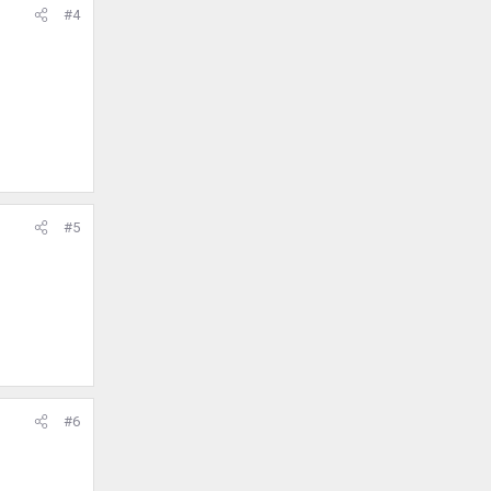
#4
#5
#6