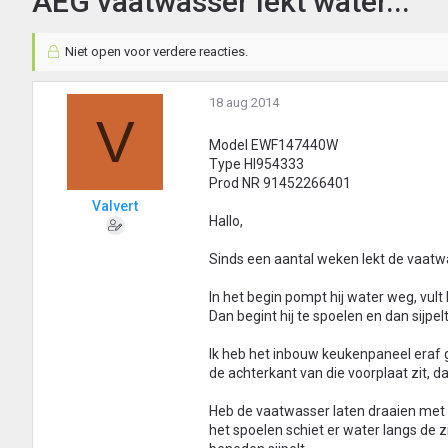
AEG vaatwasser lekt water...
Niet open voor verdere reacties.
18 aug 2014
V
Model EWF147440W
Type HI954333
Prod NR 91452266401
Valvert
Hallo,
Sinds een aantal weken lekt de vaatwa
In het begin pompt hij water weg, vult h
Dan begint hij te spoelen en dan sijpe
Ik heb het inbouw keukenpaneel eraf ge
de achterkant van die voorplaat zit, d
Heb de vaatwasser laten draaien met a
het spoelen schiet er water langs de z