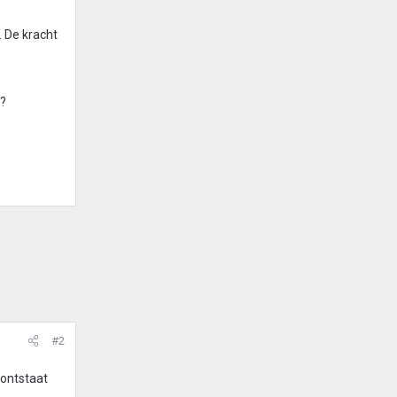
. De kracht
t?
#2
 ontstaat