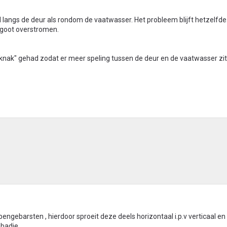
langs de deur als rondom de vaatwasser. Het probleem blijft hetzelfde
e goot overstromen.
"knak" gehad zodat er meer speling tussen de deur en de vaatwasser zi
pengebarsten , hierdoor sproeit deze deels horizontaal i.p.v verticaal en
gbadje.