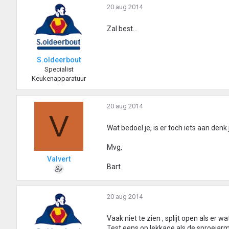
20 aug 2014
Zal best...
S.oldeerbout
Specialist
Keukenapparatuur
20 aug 2014
V
Wat bedoel je, is er toch iets aan denk 
Mvg,
Valvert
Bart
20 aug 2014
Vaak niet te zien , splijt open als er 
Test eens op lekkage als de sproeiarm 