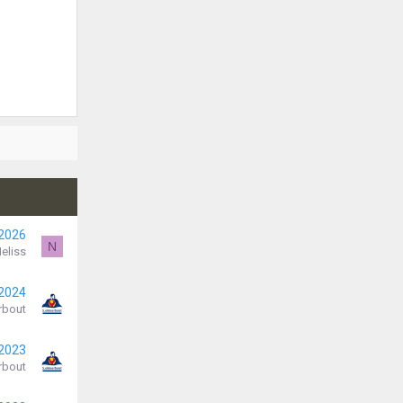
 2026
N
eliss
 2024
rbout
 2023
rbout