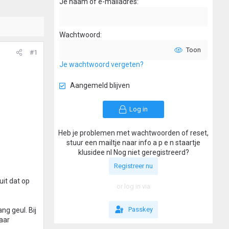
Je naam of e-mailadres
Wachtwoord
Toon
#1
Je wachtwoord vergeten?
Aangemeld blijven
Log in
Heb je problemen met wachtwoorden of reset,
stuur een mailtje naar info a p e n staartje
klusidee nl Nog niet geregistreerd?
Registreer nu
uit dat op
or log in via
Passkey
ng geul. Bij
naar