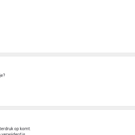
je?
waterdruk op komt.
verwijderd is.