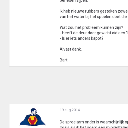
beneden sijpelt.
Ik heb nieuwe rubbers gestoken zowel 
van het water bij het spoelen doet di
Wat zou het probleem kunnen zijn?
- Heeft de deur door gewicht oid een 
- Is er iets anders kapot?
Alvast dank,
Bart
19 aug 2014
De sproeiarm onder is waarschijnlijk o
zoals als ik het noem een minigolfsla