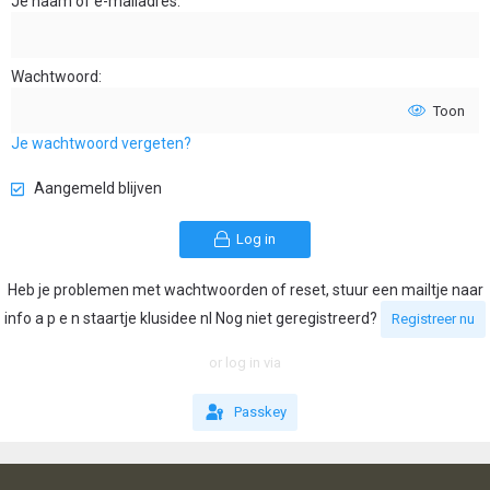
Je naam of e-mailadres
Wachtwoord
Toon
Je wachtwoord vergeten?
Aangemeld blijven
Log in
Heb je problemen met wachtwoorden of reset, stuur een mailtje naar
info a p e n staartje klusidee nl Nog niet geregistreerd?
Registreer nu
or log in via
Passkey