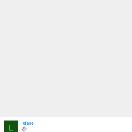
lefase
L