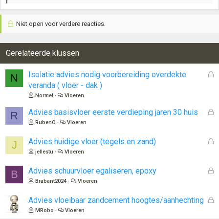
a
a
Niet open voor verdere reacties.
r
d
e
r
Gerelateerde klussen
i
n
G
Isolatie advies nodig voorbereiding overdekte
N
g
e
veranda ( vloer - dak )
e
s
n
Normel
Vloeren
l
:
o
G
Advies basisvloer eerste verdieping jaren 30 huis
R
t
e
RubenO
Vloeren
e
s
n
l
G
Advies huidige vloer (tegels en zand)
J
o
e
jellestu
Vloeren
t
s
e
l
G
Advies schuurvloer egaliseren, epoxy
B
n
o
e
Brabant2024
Vloeren
t
s
e
l
G
Advies vloeibaar zandcement hoogtes/aanhechting
n
o
e
MRobo
Vloeren
t
s