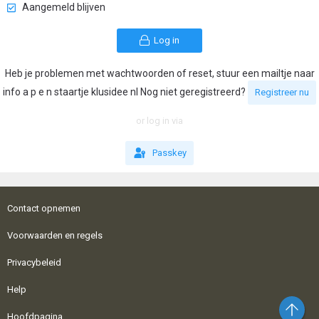
Aangemeld blijven
Log in
Heb je problemen met wachtwoorden of reset, stuur een mailtje naar
info a p e n staartje klusidee nl Nog niet geregistreerd?
Registreer nu
or log in via
Passkey
Contact opnemen
Voorwaarden en regels
Privacybeleid
Help
Bo
Hoofdpagina