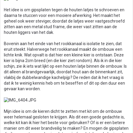
Het idee is om gipsplaten tegen de houten latjes te schroeven en
daarna te stuccen voor een mooiere afwerking. Het maakt het
geheel ook weer steviger, doordat de latjes weer vastgeschroefd
zitten aan een metal stud frame, die weer vast zitten aan de
houten liggers van het dak.
Bovenin aan het einde van het rookkanaal is isolatie te zien, dat
eruit steekt. Halverwege het rookkanaal maakt de ombouw een
lichte knik. Wat opvalt is dat hier een kleine kier is ontstaan. Deze
kier is bijna 2cm breed (en die kier ziet rondom). Als ik in die kier
schijn, zie ik iets wat lijkt op een houten latje binnen de ombouw. Is
dit alleen al brandgevaarlijk, doordat hout aan de binnenkant zit,
vlakbij de dubbelwandige kachelpijp? De reden dat ik het vraag is
dat ik te weinig kennis heb om te beseffen of dit op den duur een
gevaar kan worden.
Mijn idee is om de kieren dicht te zetten met kit om de ombouw
weer helemaal gesloten te krijgen. Als dit een goede gedachte is,
welke kit kan ik hier het beste voor gebruiken? Of is er een betere
manier om dit weer brandveilig te maken? En mogen de gipsplaten