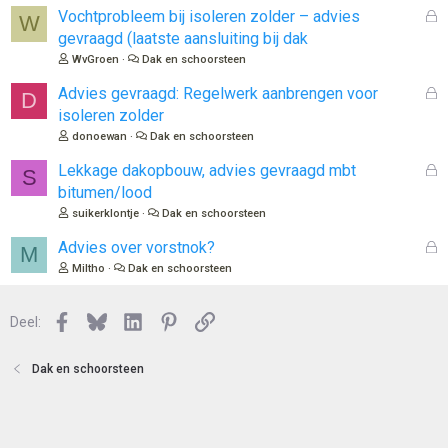
l
G
Vochtprobleem bij isoleren zolder – advies
W
o
e
gevraagd (laatste aansluiting bij dak
t
s
WvGroen
Dak en schoorsteen
e
l
n
o
G
Advies gevraagd: Regelwerk aanbrengen voor
D
t
e
isoleren zolder
e
s
donoewan
Dak en schoorsteen
n
l
o
G
Lekkage dakopbouw, advies gevraagd mbt
S
t
e
bitumen/lood
e
s
suikerklontje
Dak en schoorsteen
n
l
o
G
Advies over vorstnok?
M
t
e
Miltho
Dak en schoorsteen
e
s
n
l
Facebook
Bluesky
LinkedIn
Pinterest
Link
o
Deel:
t
e
Dak en schoorsteen
n