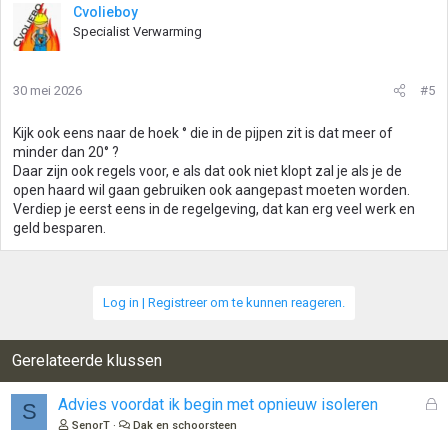
Cvolieboy
Specialist Verwarming
30 mei 2026
#5
Kijk ook eens naar de hoek ° die in de pijpen zit is dat meer of
minder dan 20° ?
Daar zijn ook regels voor, e als dat ook niet klopt zal je als je de
open haard wil gaan gebruiken ook aangepast moeten worden.
Verdiep je eerst eens in de regelgeving, dat kan erg veel werk en
geld besparen.
Log in | Registreer om te kunnen reageren.
Gerelateerde klussen
G
Advies voordat ik begin met opnieuw isoleren
S
e
SenorT
Dak en schoorsteen
s