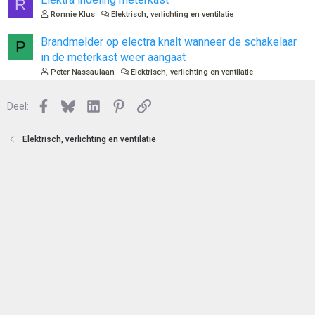
R
n
Ronnie Klus
Elektrisch, verlichting en ventilatie
Brandmelder op electra knalt wanneer de schakelaar
P
in de meterkast weer aangaat
Peter Nassaulaan
Elektrisch, verlichting en ventilatie
Facebook
Bluesky
LinkedIn
Pinterest
Link
Deel:
Elektrisch, verlichting en ventilatie