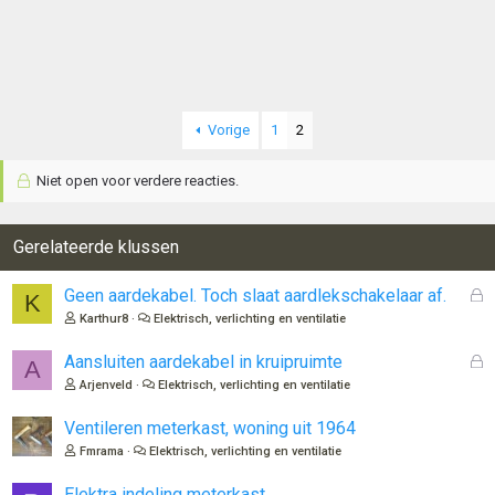
Vorige
1
2
Niet open voor verdere reacties.
Gerelateerde klussen
G
Geen aardekabel. Toch slaat aardlekschakelaar af.
K
e
Karthur8
Elektrisch, verlichting en ventilatie
s
l
G
Aansluiten aardekabel in kruipruimte
A
o
e
Arjenveld
Elektrisch, verlichting en ventilatie
t
s
e
l
Ventileren meterkast, woning uit 1964
n
o
Fmrama
Elektrisch, verlichting en ventilatie
t
e
Elektra indeling meterkast