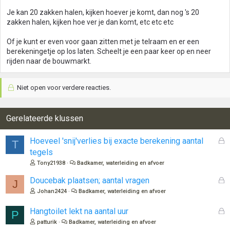
Je kan 20 zakken halen, kijken hoever je komt, dan nog 's 20
zakken halen, kijken hoe ver je dan komt, etc etc etc
Of je kunt er even voor gaan zitten met je telraam en er een
berekeningetje op los laten. Scheelt je een paar keer op en neer
rijden naar de bouwmarkt.
Niet open voor verdere reacties.
Gerelateerde klussen
G
Hoeveel 'snij'verlies bij exacte berekening aantal
T
e
tegels
s
Tony21938
Badkamer, waterleiding en afvoer
l
o
G
Doucebak plaatsen; aantal vragen
J
t
e
Johan2424
Badkamer, waterleiding en afvoer
e
s
n
l
G
Hangtoilet lekt na aantal uur
P
o
e
patturik
Badkamer, waterleiding en afvoer
t
s