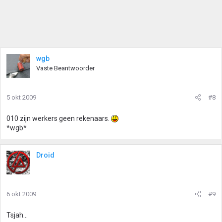
wgb
Vaste Beantwoorder
5 okt 2009
#8
010 zijn werkers geen rekenaars.
*wgb*
Droid
6 okt 2009
#9
Tsjah...