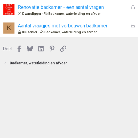
e
l
G
Renovatie badkamer - een aantal vragen
n
o
e
Dwarsligger
Badkamer, waterleiding en afvoer
t
s
e
l
G
Aantal vraagjes met verbouwen badkamer
K
n
o
e
Klusenier
Badkamer, waterleiding en afvoer
t
s
e
l
n
Facebook
Bluesky
LinkedIn
Pinterest
Link
o
Deel:
t
e
Badkamer, waterleiding en afvoer
n