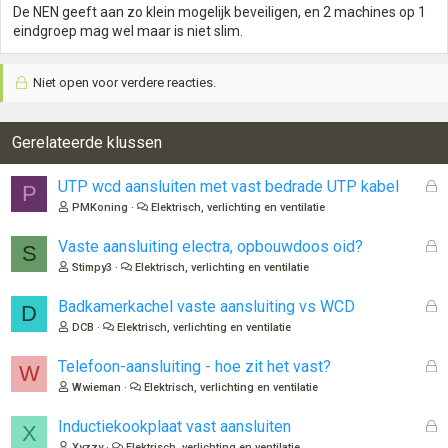
De NEN geeft aan zo klein mogelijk beveiligen, en 2 machines op 1
eindgroep mag wel maar is niet slim.
Niet open voor verdere reacties.
Gerelateerde klussen
G
UTP wcd aansluiten met vast bedrade UTP kabel
P
e
PMKoning
Elektrisch, verlichting en ventilatie
s
l
G
Vaste aansluiting electra, opbouwdoos oid?
S
o
e
Stimpy3
Elektrisch, verlichting en ventilatie
t
s
e
l
G
Badkamerkachel vaste aansluiting vs WCD
D
n
o
e
DCB
Elektrisch, verlichting en ventilatie
t
s
e
l
G
Telefoon-aansluiting - hoe zit het vast?
W
n
o
e
Wwieman
Elektrisch, verlichting en ventilatie
t
s
e
l
G
Inductiekookplaat vast aansluiten
X
n
o
e
Xyzzy
Elektrisch, verlichting en ventilatie