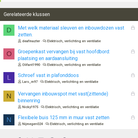
Gerelateerde klussen
G
Met welk materiaal sleuven en inbouwdozen vast
D
e
zetten.
s
deafmazter
Elektrisch, verlichting en ventilatie
l
o
G
Groepenkast vervangen bij vast hoofdbord:
O
t
e
plaatsing en aardaansluiting
e
s
Olifant1990
Elektrisch, verlichting en ventilatie
n
l
o
G
Schroef vast in plafonddoos
L
t
e
Lars_m97
Elektrisch, verlichting en ventilatie
e
s
n
l
G
Vervangen inbouwspot met vast(zittende)
N
o
e
binnenring
t
s
Nicky1975
Elektrisch, verlichting en ventilatie
e
l
n
o
G
Flexibele buis 125 mm in muur vast zetten
N
t
e
Nijmegen024
Elektrisch, verlichting en ventilatie
e
s
n
l