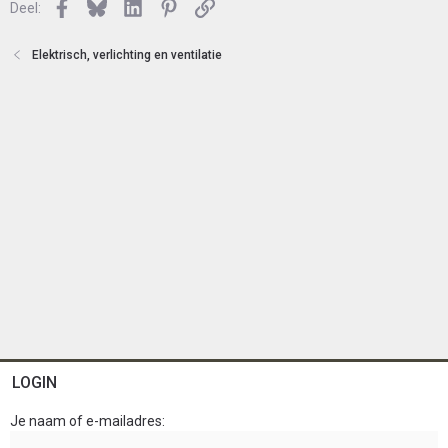
Facebook
Bluesky
LinkedIn
Pinterest
Link
o
Deel:
t
e
Elektrisch, verlichting en ventilatie
n
LOGIN
Je naam of e-mailadres