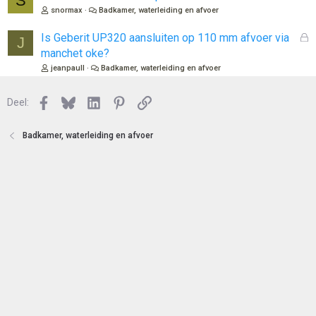
S
snormax
Badkamer, waterleiding en afvoer
G
Is Geberit UP320 aansluiten op 110 mm afvoer via
J
e
manchet oke?
s
jeanpaull
Badkamer, waterleiding en afvoer
l
o
Facebook
Bluesky
LinkedIn
Pinterest
Link
Deel:
t
e
n
Badkamer, waterleiding en afvoer