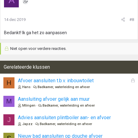
14 dec 2019
#8
Bedankt! Ik ga het zo aanpassen
Niet open voor verdere reacties.
Gerelateerde klussen
G
Afvoer aansluiten t.b.v. inbouwtoilet
H
e
Hans
Badkamer, waterleiding en afvoer
s
l
Aansluiting afvoer gelijk aan muur
M
o
Mlingen
Badkamer, waterleiding en afvoer
t
e
Advies aansluiten plintboiler aan- en afvoer
J
n
Japzz
Badkamer, waterleiding en afvoer
Nieuw bad aansluiten op douche afvoer