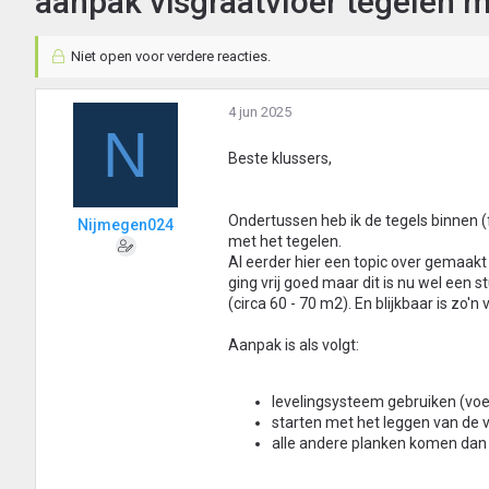
aanpak visgraatvloer tegelen m
Niet open voor verdere reacties.
4 jun 2025
N
Beste klussers,
Ondertussen heb ik de tegels binnen 
Nijmegen024
met het tegelen.
Al eerder hier een topic over gemaakt
ging vrij goed maar dit is nu wel een st
(circa 60 - 70 m2). En blijkbaar is zo'n
Aanpak is als volgt:
levelingsysteem gebruiken (v
starten met het leggen van de vo
alle andere planken komen dan h