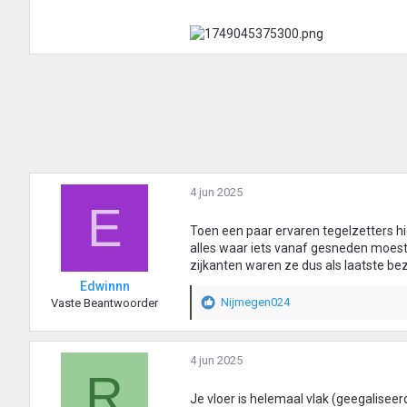
4 jun 2025
E
Toen een paar ervaren tegelzetters hie
alles waar iets vanaf gesneden moest
zijkanten waren ze dus als laatste be
Edwinnn
Nijmegen024
Vaste Beantwoorder
W
a
a
r
4 jun 2025
R
d
e
Je vloer is helemaal vlak (geegaliseer