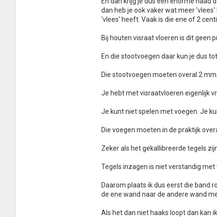
En dan krijg je dus een enorme naad da
dan heb je ook vaker wat meer 'vlees'
'vlees' heeft. Vaak is die ene of 2 ce
Bij houten visraat vloeren is dit geen
En die stootvoegen daar kun je dus to
Die stootvoegen moeten overal 2 mm zi
Je hebt met visraatvloeren eigenlijk 
Je kunt niet spelen met voegen. Je kun
Die voegen moeten in de praktijk over
Zeker als het gekallibreerde tegels zijn
Tegels inzagen is niet verstandig met
Daarom plaats ik dus eerst die band 
de ene wand naar de andere wand meten
Als het dan niet haaks loopt dan kan 