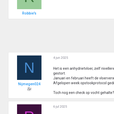
r
i
n
Robbie's
g
e
n
:
4 jun 2025
N
Het is een anhydrietvloer, zelf nivell
gestort.
Januari en februari heeft de vloerve
Afgelopen week opstookprotocol gedr
Nijmegen024
Toch nog een check op vocht gehalte? 
6 jul 2025