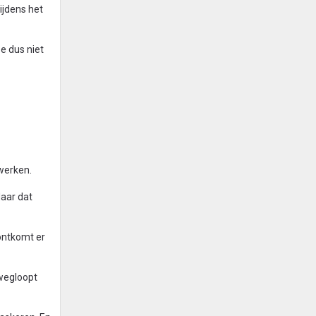
ijdens het
ze dus niet
jwerken.
Maar dat
 ontkomt er
 wegloopt