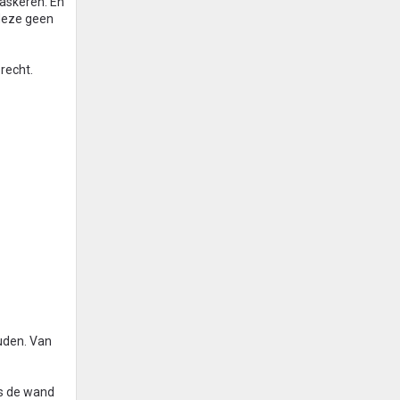
maskeren. En
 deze geen
recht.
uden. Van
ls de wand