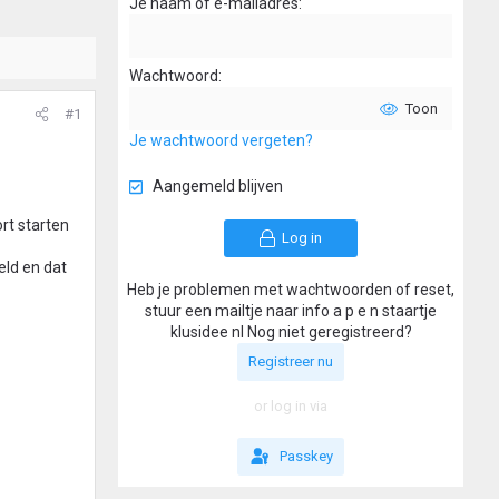
Je naam of e-mailadres
Wachtwoord
Toon
#1
Je wachtwoord vergeten?
Aangemeld blijven
rt starten
Log in
eld en dat
Heb je problemen met wachtwoorden of reset,
stuur een mailtje naar info a p e n staartje
klusidee nl Nog niet geregistreerd?
Registreer nu
or log in via
Passkey