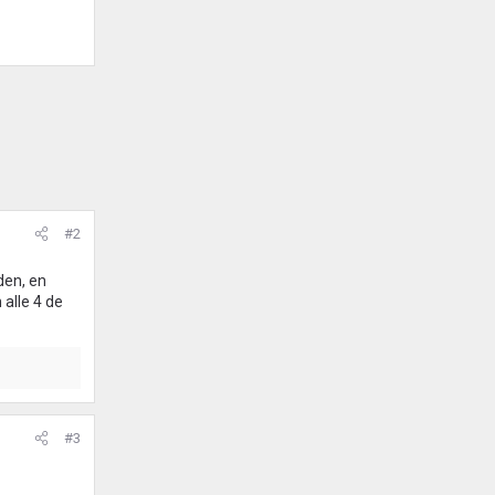
#2
den, en
alle 4 de
#3