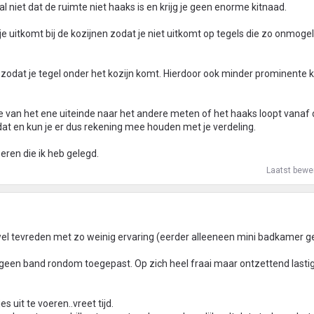
val niet dat de ruimte niet haaks is en krijg je geen enorme kitnaad.
e uitkomt bij de kozijnen zodat je niet uitkomt op tegels die zo onmoge
n zodat je tegel onder het kozijn komt. Hierdoor ook minder prominente 
je van het ene uiteinde naar het andere meten of het haaks loopt vanaf de
dat en kun je er dus rekening mee houden met je verdeling.
loeren die ik heb gelegd.
Laatst bewe
wel tevreden met zo weinig ervaring (eerder alleeneen mini badkamer g
k geen band rondom toegepast. Op zich heel fraai maar ontzettend last
s uit te voeren..vreet tijd.