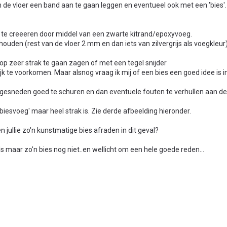
 de vloer een band aan te gaan leggen en eventueel ook met een 'bies'.
s te creeeren door middel van een zwarte kitrand/epoxyvoeg.
ouden (rest van de vloer 2 mm en dan iets van zilvergrijs als voegkleur)
 op zeer strak te gaan zagen of met een tegel snijder
te voorkomen. Maar alsnog vraag ik mij of een bies een goed idee is in d
e gesneden goed te schuren en dan eventuele fouten te verhullen aan d
biesvoeg' maar heel strak is. Zie derde afbeelding hieronder.
n jullie zo'n kunstmatige bies afraden in dit geval?
ls maar zo'n bies nog niet..en wellicht om een hele goede reden...