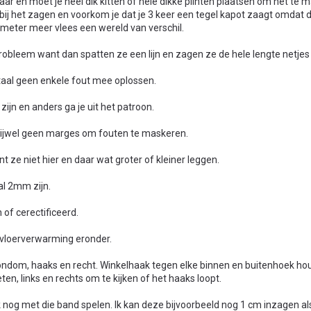
ar en moet je heel dik kitten of hele dikke plinten plaatsen om het te 
 bij het zagen en voorkom je dat je 3 keer een tegel kapot zaagt omdat
ntimeter meer vlees een wereld van verschil.
 probleem want dan spatten ze een lijn en zagen ze de hele lengte netjes 
taal geen enkele fout mee oplossen.
jn en anders ga je uit het patroon.
vrijwel geen marges om fouten te maskeren.
t ze niet hier en daar wat groter of kleiner leggen.
al 2mm zijn.
 of cerectificeerd.
 vloerverwarming eronder.
rondom, haaks en recht. Winkelhaak tegen elke binnen en buitenhoek ho
, links en rechts om te kijken of het haaks loopt.
ik nog met die band spelen. Ik kan deze bijvoorbeeld nog 1 cm inzagen a