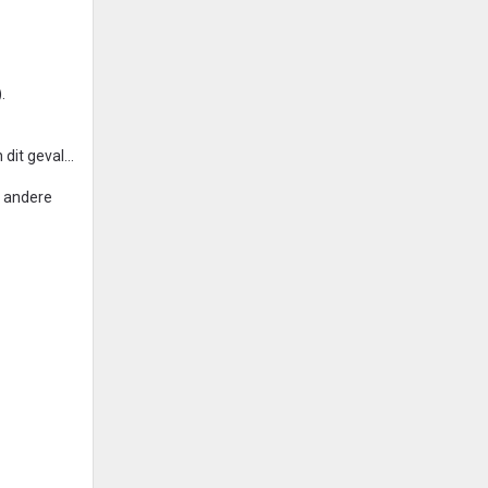
.
it geval...
e andere