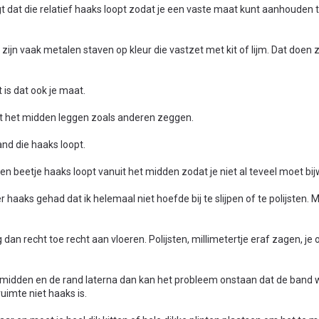
gt dat die relatief haaks loopt zodat je een vaste maat kunt aanhouden t
at zijn vaak metalen staven op kleur die vastzet met kit of lijm. Dat doen 
 is dat ook je maat.
uit het midden leggen zoals anderen zeggen.
wand die haaks loopt.
n beetje haaks loopt vanuit het midden zodat je niet al teveel moet bi
aaks gehad dat ik helemaal niet hoefde bij te slijpen of te polijsten. 
ig dan recht toe recht aan vloeren. Polijsten, millimetertje eraf zagen, je
het midden en de rand laterna dan kan het probleem onstaan dat de band
uimte niet haaks is.