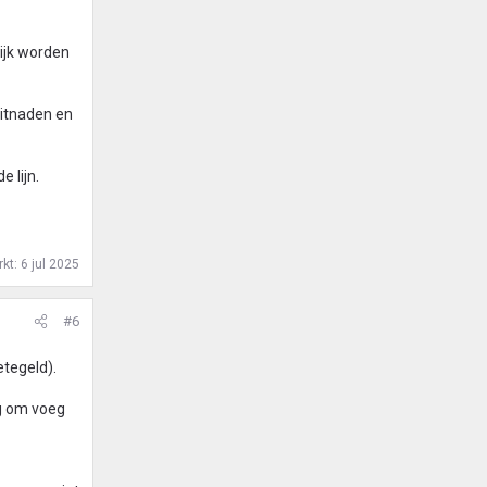
lijk worden
kitnaden en
 lijn.
rkt:
6 jul 2025
#6
etegeld).
ig om voeg