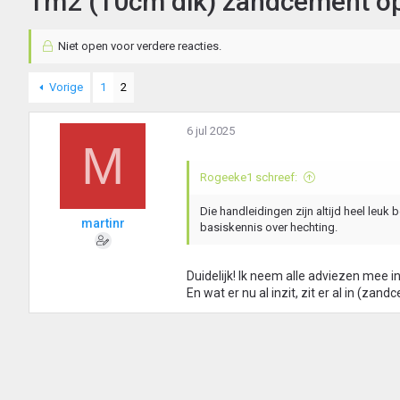
1m2 (10cm dik) zandcement op
Niet open voor verdere reacties.
Vorige
1
2
6 jul 2025
M
Rogeeke1 schreef:
Die handleidingen zijn altijd heel leu
martinr
basiskennis over hechting.
Duidelijk! Ik neem alle adviezen mee in
En wat er nu al inzit, zit er al in (z