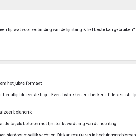
 een tip wat voor vertanding van de lijmtang ik het beste kan gebruiken?
kam het juiste formaat.
ter altijd de eerste tegel. Even lostrekken en checken of de vereiste l
l zeer belangrijk.
an de tegels boteren met lijm ter bevordering van de hechting.
n hierdoor moeilijk vocht op. Dit kan resulteren in hechtingsproblemen