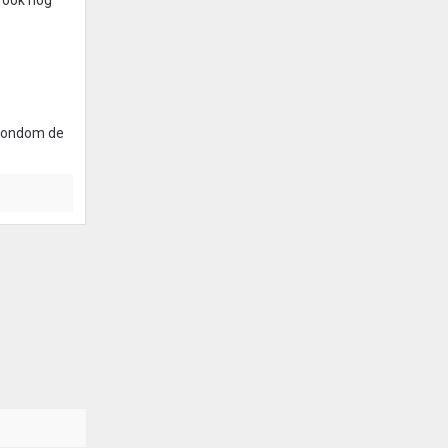
t ook nog
t rondom de