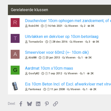
Gerelateerde klussen
Douchevloer 10cm ophogen met zandcement, of e
R
RobG94
16 feb 2021
Vloeren
2
3K
Uitvlakken en dekvloer op 10cm betonlaag
T
TornadoGo
28 dec 2016
Vloeren
3
3K
Smeervloer voor 60m2 (+- 10cm dik)
A
Alid88
23 jan 2013
Vloeren
1
3K
Aardmat 10cm x10cm maas
G
Goofy82
7 sep 2012
Vloeren
1
2K
Eis 10cm Beton Incl. of Excl. afwerkvloer met vl
Fantomaz
11 jan 2008
Vloeren
1
2K
Facebook
Bluesky
LinkedIn
Pinterest
Link
Deel: