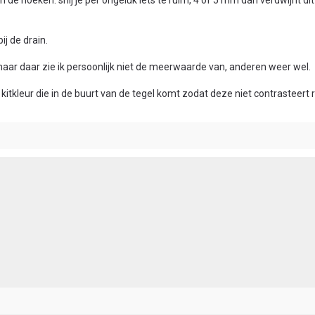
 de hoeken. snij je per ongeluk iets te ruim, 4 of 5 mm dan verdwijnt di
bij de drain.
aar daar zie ik persoonlijk niet de meerwaarde van, anderen weer wel.
 kitkleur die in de buurt van de tegel komt zodat deze niet contrasteer