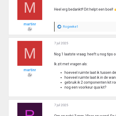
M
Heel erg bedankt!! Dit helpt een boel!
martinr
Rogeeke1
W
a
a
r
7 jul 2025
M
d
e
Nog 1 laatste vraag: heeft u nog tips 
r
i
Ik zit met vragen als:
n
martinr
g
hoeveel ruimte laat ik tussen d
e
hoeveel ruimte laat ik in de wan
n
gebruik ik 2 componenten kit r
:
nog een voorkeur qua kit?
7 jul 2025
R