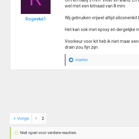
Om en nabij 3 mm. Vloer en wand. En in
wel met een kitnaad van 8 mm.
Wij gebruiken vrijwel altijd siliconenkit 
Rogeeke1
Het kan ook met epoxy en dergelijke m
Voorkeur voor kit heb ik niet maar een
drain zou fijn zijn.
martinr
W
a
a
r
d
e
r
i
n
g
e
Vorige
1
2
n
:
Niet open voor verdere reacties.