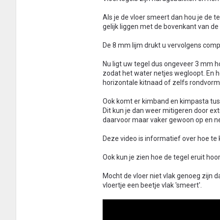
Als je de vloer smeert dan hou je de 
gelijk liggen met de bovenkant van de 
De 8 mm lijm drukt u vervolgens compa
Nu ligt uw tegel dus ongeveer 3 mm ho
zodat het water netjes wegloopt. En he
horizontale kitnaad of zelfs rondvorm
Ook komt er kimband en kimpasta tuss
Dit kun je dan weer mitigeren door ext
daarvoor maar vaker gewoon op en neer
Deze video is informatief over hoe t
Ook kun je zien hoe de tegel eruit hoor
Mocht de vloer niet vlak genoeg zijn da
vloertje een beetje vlak 'smeert'.