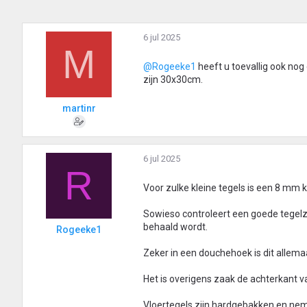
6 jul 2025
M
@Rogeeke1
heeft u toevallig ook nog
zijn 30x30cm.
martinr
6 jul 2025
R
Voor zulke kleine tegels is een 8 mm 
Sowieso controleert een goede tegelzet
behaald wordt.
Rogeeke1
Zeker in een douchehoek is dit allemaa
Het is overigens zaak de achterkant v
Vloertegels zijn hardgebakken en neme