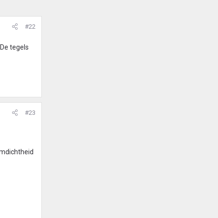
#22
 De tegels
#23
ijmdichtheid
.