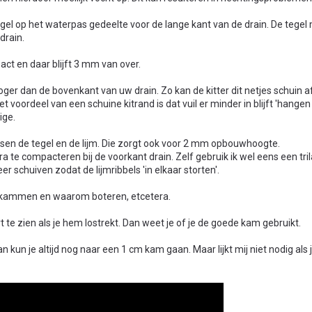
tegel op het waterpas gedeelte voor de lange kant van de drain. De tege
drain.
ct en daar blijft 3 mm van over.
ger dan de bovenkant van uw drain. Zo kan de kitter dit netjes schuin a
t voordeel van een schuine kitrand is dat vuil er minder in blijft 'hange
ige.
en de tegel en de lijm. Die zorgt ook voor 2 mm opbouwhoogte.
ra te compacteren bij de voorkant drain. Zelf gebruik ik wel eens een tr
 schuiven zodat de lijmribbels 'in elkaar storten'.
e kammen en waarom boteren, etcetera.
t te zien als je hem lostrekt. Dan weet je of je de goede kam gebruikt.
n kun je altijd nog naar een 1 cm kam gaan. Maar lijkt mij niet nodig als 