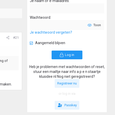
Je naam of e-mailadres
Wachtwoord
Toon
Je wachtwoord vergeten?
#21
Aangemeld blijven
Log in
ing of
Heb je problemen met wachtwoorden of reset,
stuur een mailtje naar info a p e n staartje
klusidee nl Nog niet geregistreerd?
Registreer nu
n maken.
or log in via
Passkey