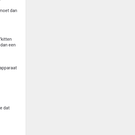
l moet dan
fkitten
n dan een
ilapparaat
je dat