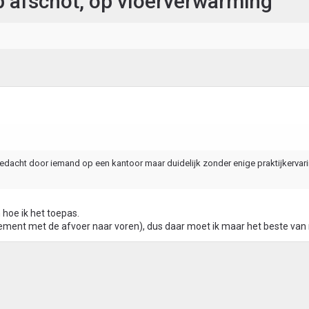
 afschot, op vloerverwarming
k bedacht door iemand op een kantoor maar duidelijk zonder enige praktijkervar
 hoe ik het toepas.
andcement met de afvoer naar voren), dus daar moet ik maar het beste va