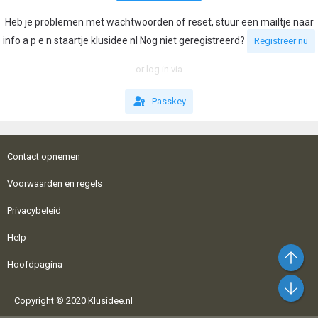
Heb je problemen met wachtwoorden of reset, stuur een mailtje naar
info a p e n staartje klusidee nl Nog niet geregistreerd?
Registreer nu
or log in via
Passkey
Contact opnemen
Voorwaarden en regels
Privacybeleid
Help
Bo
Hoofdpagina
On
Copyright © 2020 Klusidee.nl