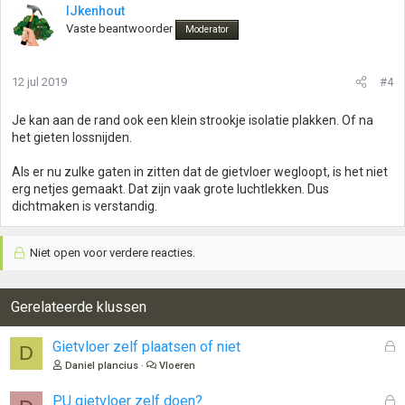
IJkenhout
Vaste beantwoorder
Moderator
12 jul 2019
#4
Je kan aan de rand ook een klein strookje isolatie plakken. Of na
het gieten lossnijden.
Als er nu zulke gaten in zitten dat de gietvloer wegloopt, is het niet
erg netjes gemaakt. Dat zijn vaak grote luchtlekken. Dus
dichtmaken is verstandig.
Niet open voor verdere reacties.
Gerelateerde klussen
G
Gietvloer zelf plaatsen of niet
D
e
Daniel plancius
Vloeren
s
l
G
PU gietvloer zelf doen?