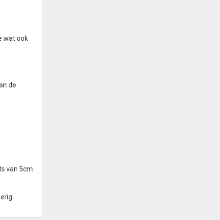
e wat ook
van de
ets van 5cm
erig