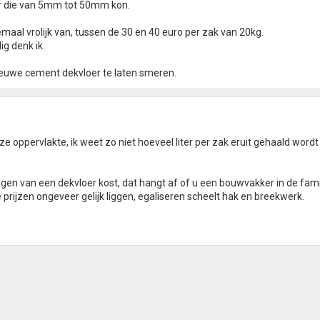
er die van 5mm tot 50mm kon.
emaal vrolijk van, tussen de 30 en 40 euro per zak van 20kg.
g denk ik.
ieuwe cement dekvloer te laten smeren.
ze oppervlakte, ik weet zo niet hoeveel liter per zak eruit gehaald wordt
gen van een dekvloer kost, dat hangt af of u een bouwvakker in de fami
e prijzen ongeveer gelijk liggen, egaliseren scheelt hak en breekwerk.