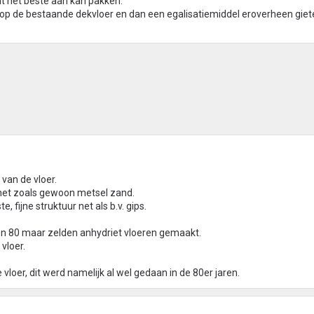
dit het beste aan kan pakken.
op de bestaande dekvloer en dan een egalisatiemiddel eroverheen giet
 van de vloer.
net zoals gewoon metsel zand.
, fijne struktuur net als b.v. gips.
ren 80 maar zelden anhydriet vloeren gemaakt.
vloer.
e vloer, dit werd namelijk al wel gedaan in de 80er jaren.