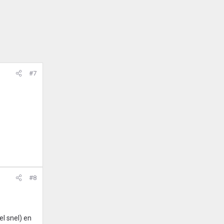
#7
#8
l snel) en