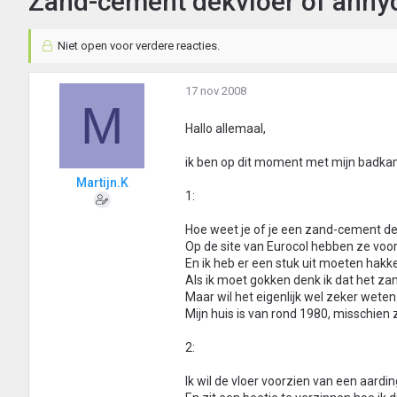
Zand-cement dekvloer of anhyd
Niet open voor verdere reacties.
17 nov 2008
M
Hallo allemaal,
ik ben op dit moment met mijn badkam
Martijn.K
1:
Hoe weet je of je een zand-cement de
Op de site van Eurocol hebben ze voo
En ik heb er een stuk uit moeten hak
Als ik moet gokken denk ik dat het za
Maar wil het eigenlijk wel zeker weten
Mijn huis is van rond 1980, misschien
2:
Ik wil de vloer voorzien van een aardi