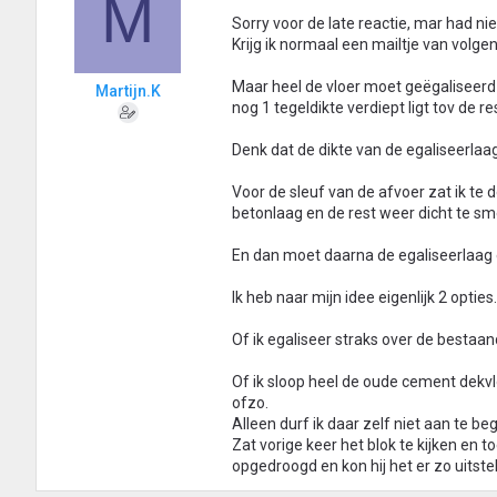
M
Sorry voor de late reactie, mar had ni
Krijg ik normaal een mailtje van volge
Maar heel de vloer moet geëgaliseerd
Martijn.K
nog 1 tegeldikte verdiept ligt tov de re
Denk dat de dikte van de egaliseerla
Voor de sleuf van de afvoer zat ik te 
betonlaag en de rest weer dicht te 
En dan moet daarna de egaliseerlaag 
Ik heb naar mijn idee eigenlijk 2 opties.
Of ik egaliseer straks over de bestaa
Of ik sloop heel de oude cement dekv
ofzo.
Alleen durf ik daar zelf niet aan te be
Zat vorige keer het blok te kijken en
opgedroogd en kon hij het er zo uitste