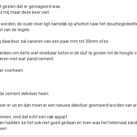
et gezien dat er gereageerd was.
ns mij maar deze keer niet.
 worden, de oude vloer ligt namelijk op afschot naar het douchegedeelt
st van de tegels.
ag daardoor zal varieren van een paar mm tot 30mm ofzo.
denken om eerts wat vloeibaar beton in de sluf te gooien tot de hoogte 
smeren met wat zand/cement.
er overheen.
nde cement dekvloer heen.
loer er uit en dan moet er een nieuwe dekvloer gesmeerd worden van i
ginnen, vind dat echt een vak appart.
 toen hadden ze het ook niet goed gedaan en toen was het helemaal zand
ken.