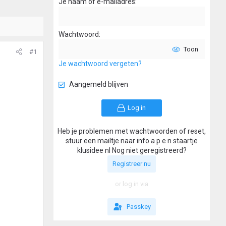
Je naam of e-mailadres
Wachtwoord
Toon
#1
Je wachtwoord vergeten?
Aangemeld blijven
Log in
Heb je problemen met wachtwoorden of reset,
stuur een mailtje naar info a p e n staartje
klusidee nl Nog niet geregistreerd?
Registreer nu
or log in via
Passkey