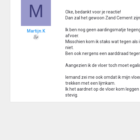
M
Oke, bedankt voor je reactie!
Dan zal het gewoon Zand Cement zijn,
Ik ben nog geen aardingsmatje tegen
Martijn.K
afvoer.
Misschien kom ik staks wat tegen als 
niet.
Ben ook nergens een aarddraad tegen 
Aangezien ik de vloer toch moet egalis
Iemand zei me ook omdat ik mijn vloer
trekken met een lijmkam.
Ik het aardnet op de vloer kom leggen 
stevig.