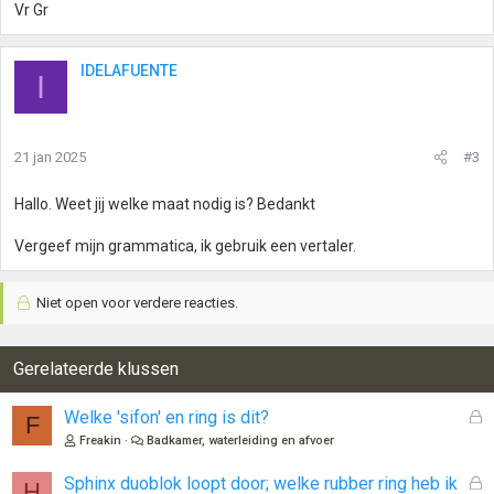
Vr Gr
IDELAFUENTE
I
21 jan 2025
#3
Hallo. Weet jij welke maat nodig is? Bedankt
Vergeef mijn grammatica, ik gebruik een vertaler.
Niet open voor verdere reacties.
Gerelateerde klussen
G
Welke 'sifon' en ring is dit?
F
e
Freakin
Badkamer, waterleiding en afvoer
s
l
G
Sphinx duoblok loopt door; welke rubber ring heb ik
H