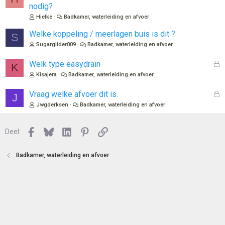
o
e
nodig?
t
s
Hielke
Badkamer, waterleiding en afvoer
e
l
n
o
Welke koppeling / meerlagen buis is dit ?
S
t
Sugarglider009
Badkamer, waterleiding en afvoer
e
n
G
Welk type easydrain
K
e
Kisajera
Badkamer, waterleiding en afvoer
s
l
G
Vraag welke afvoer dit is.
J
o
e
Jwgderksen
Badkamer, waterleiding en afvoer
t
s
e
l
n
Facebook
Bluesky
LinkedIn
Pinterest
Link
o
Deel:
t
e
Badkamer, waterleiding en afvoer
n