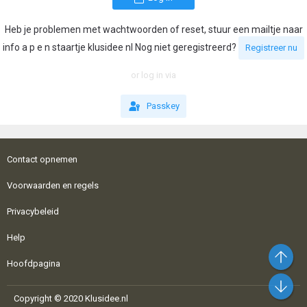
Heb je problemen met wachtwoorden of reset, stuur een mailtje naar
info a p e n staartje klusidee nl Nog niet geregistreerd?
Registreer nu
or log in via
Passkey
Contact opnemen
Voorwaarden en regels
Privacybeleid
Help
Bo
Hoofdpagina
On
Copyright © 2020 Klusidee.nl