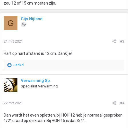
zou 12 of 15 cm moeten zijn.
Gijs Nijland
G
21 mrt 2021
#3
Hart op hart afstand is 12 cm. Dank je!
Jackd
W
a
a
Verwarming Sp.
r
Specialist Verwarming
d
e
r
22 mrt 2021
#4
i
n
g
Dan wordt het even opletten, bij HOH 12 heb je normaal gesproken
e
1/2" draad op de kraan. Bij HOH 15 is dat 3/4".
n