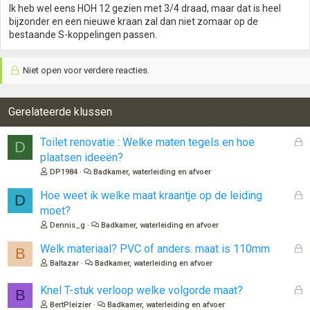
:
Ik heb wel eens HOH 12 gezien met 3/4 draad, maar dat is heel
bijzonder en een nieuwe kraan zal dan niet zomaar op de
bestaande S-koppelingen passen.
Niet open voor verdere reacties.
Gerelateerde klussen
G
Toilet renovatie : Welke maten tegels en hoe
D
e
plaatsen ideeën?
s
DP1984
Badkamer, waterleiding en afvoer
l
o
G
Hoe weet ik welke maat kraantje op de leiding
D
t
e
moet?
e
s
Dennis_g
Badkamer, waterleiding en afvoer
n
l
o
G
Welk materiaal? PVC of anders. maat is 110mm
B
t
e
Baltazar
Badkamer, waterleiding en afvoer
e
s
n
l
G
Knel T-stuk verloop welke volgorde maat?
B
o
e
BertPleizier
Badkamer, waterleiding en afvoer