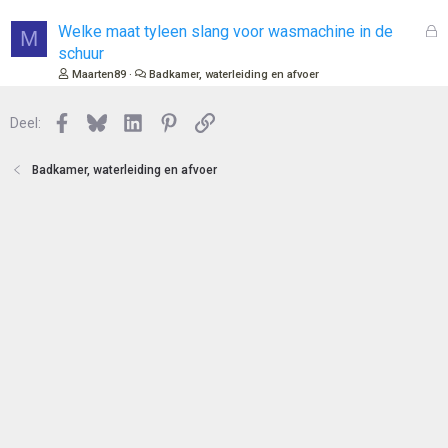
t
s
e
l
G
Welke maat tyleen slang voor wasmachine in de
M
n
o
e
schuur
t
s
Maarten89
Badkamer, waterleiding en afvoer
e
l
n
o
Facebook
Bluesky
LinkedIn
Pinterest
Link
Deel:
t
e
n
Badkamer, waterleiding en afvoer