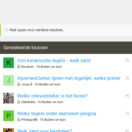
Niet open voor verdere reacties.
Gerelateerde klussen
G
3cm keramische tegels - welk zand
K
e
Klustuin
Buiten en tuin
s
l
G
Vijverrand beton lijmen met tegellijm: welke primer
J
o
e
Joop.B
Buiten en tuin
t
s
e
l
G
Welke onkruidsteker is het beste?
n
o
e
Okkitokki
Buiten en tuin
t
s
e
l
G
Welke tegels onder aluminium pergola
P
n
o
e
Philippe83
Buiten en tuin
t
s
e
l
G
Welk zand voor bestraten?