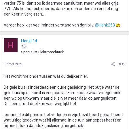
verder 75 is, dan zou ik daarmee aansluiten, maar wel alles grijs
PVC. Als het nu toch open is, dan kan een ander zich er niet nog
een keer in vergissen...
Verder heb ik er veel minder verstand van dan bijv.
@Henk253
HenkL14
H
Specialist Elektrotechniek
17 mrt 2025
#12
Het wordt me ondertussen wat duidelijker hier.
De gele buis is inderdaad een oude gasleiding. Het putje waar de
gele buis op uit komt is een oud verzamelputje waar vroeger ook
een wc op uitkwam maar die is niet meer daar op aangesloten.
Dus een groot deel kan vast weg lijkt het.
Iemand die dit pand in het verleden in zijn bezit heeft gehad, heeft
wat uitleg gegeven wat hij allemaal in de tuin aangepast heeft en
hij heeft toen dat stuk gasleiding hergebruikt.