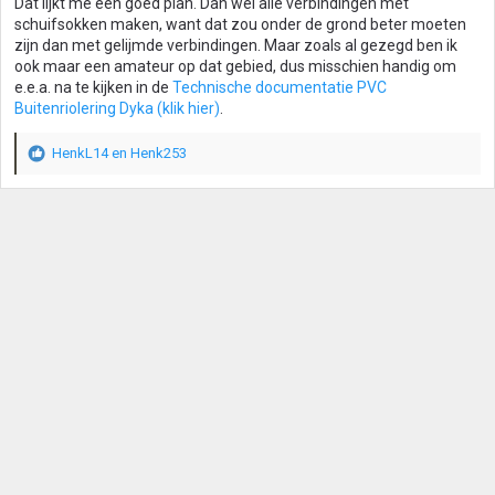
Dat lijkt me een goed plan. Dan wel alle verbindingen met
schuifsokken maken, want dat zou onder de grond beter moeten
zijn dan met gelijmde verbindingen. Maar zoals al gezegd ben ik
ook maar een amateur op dat gebied, dus misschien handig om
e.e.a. na te kijken in de
Technische documentatie PVC
Buitenriolering Dyka (klik hier)
.
HenkL14
en
Henk253
W
a
a
r
d
e
r
i
n
g
e
n
: