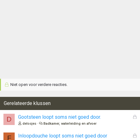
Niet open voor verdere reacties.
Gerelateerde klussen
G
Gootsteen loopt soms niet goed door.
D
e
delosjes
Badkamer, waterleiding en afvoer
s
l
G
Inloopdouche loopt soms niet goed door
F