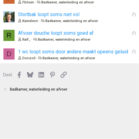
o
e
Fbilsen
Badkamer, waterleiding en afvoer
t
s
e
l
G
Stortbak loopt soms niet vol
n
o
e
Kameleon
Badkamer, waterleiding en afvoer
t
s
e
l
G
Afvoer douche loopt soms goed af.
R
n
o
e
Ralf_
Badkamer, waterleiding en afvoer
t
s
e
l
G
1 wc loopt soms door andere maakt opeens geluid
D
n
o
e
Donzo0
Badkamer, waterleiding en afvoer
t
s
e
l
n
Facebook
Bluesky
LinkedIn
Pinterest
Link
o
Deel:
t
e
Badkamer, waterleiding en afvoer
n