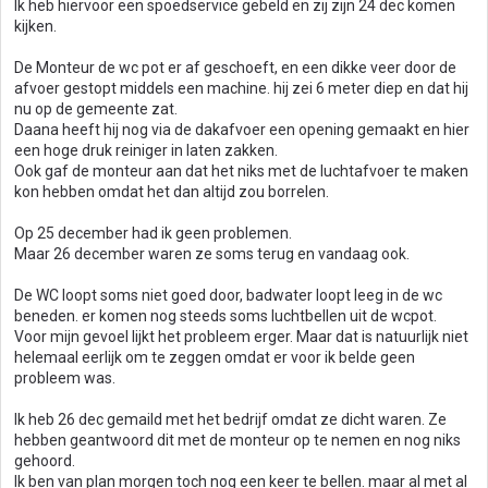
Ik heb hiervoor een spoedservice gebeld en zij zijn 24 dec komen
kijken.
De Monteur de wc pot er af geschoeft, en een dikke veer door de
afvoer gestopt middels een machine. hij zei 6 meter diep en dat hij
nu op de gemeente zat.
Daana heeft hij nog via de dakafvoer een opening gemaakt en hier
een hoge druk reiniger in laten zakken.
Ook gaf de monteur aan dat het niks met de luchtafvoer te maken
kon hebben omdat het dan altijd zou borrelen.
Op 25 december had ik geen problemen.
Maar 26 december waren ze soms terug en vandaag ook.
De WC loopt soms niet goed door, badwater loopt leeg in de wc
beneden. er komen nog steeds soms luchtbellen uit de wcpot.
Voor mijn gevoel lijkt het probleem erger. Maar dat is natuurlijk niet
helemaal eerlijk om te zeggen omdat er voor ik belde geen
probleem was.
Ik heb 26 dec gemaild met het bedrijf omdat ze dicht waren. Ze
hebben geantwoord dit met de monteur op te nemen en nog niks
gehoord.
Ik ben van plan morgen toch nog een keer te bellen. maar al met al