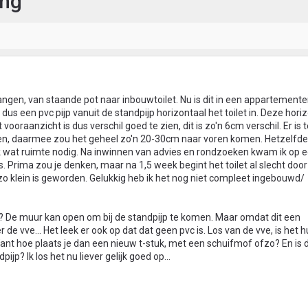
ing
angen, van staande pot naar inbouwtoilet. Nu is dit in een appartement
 dus een pvc pijp vanuit de standpijp horizontaal het toilet in. Deze horiz
vooraanzicht is dus verschil goed te zien, dit is zo'n 6cm verschil. Er is 
en, daarmee zou het geheel zo'n 20-30cm naar voren komen. Hetzelfde 
ink wat ruimte nodig. Na inwinnen van advies en rondzoeken kwam ik op 
 Prima zou je denken, maar na 1,5 week begint het toilet al slecht door 
 zo klein is geworden. Gelukkig heb ik het nog niet compleet ingebouwd/
er? De muur kan open om bij de standpijp te komen. Maar omdat dit een
 de vve... Het leek er ook op dat dat geen pvc is. Los van de vve, is het h
nt hoe plaats je dan een nieuw t-stuk, met een schuifmof ofzo? En is 
ijp? Ik los het nu liever gelijk goed op...