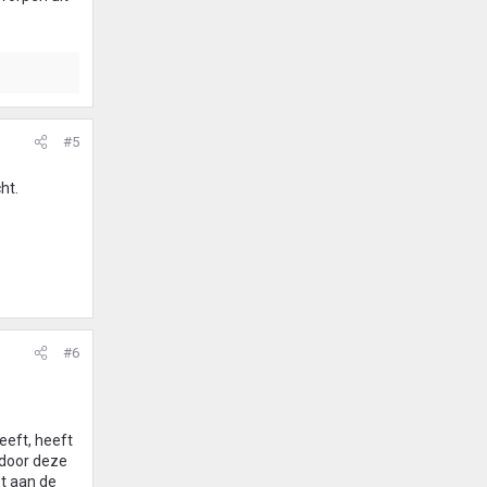
#5
ht.
#6
eeft, heeft
 door deze
ot aan de