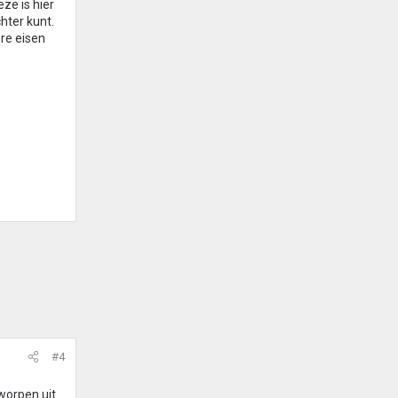
ze is hier
hter kunt.
re eisen
#4
tworpen uit