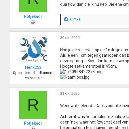
qua flow dan die ik nu heb. Die ene cm 
Rotjeknor
Dimkal
W
a
a
r
20 okt 2025
d
e
Had je de reservoir op de 1mtr lijn da
r
Als ie een 1cm tegen gaat lopen dan bli
i
deze sprong is 8cm dan komt je wc op
n
Hoogte eetkamerstoel is 45cm.
Henk253
g
Specialisme badkamers
e
en sanitair
n
:
21 okt 2025
R
Weer wat geleerd... Dank voor alle inzi
Achteraf was het probleem zoals je ka
geen 'nok' waar het (zwarte) deel va
Rotjeknor
helemaal erin te schuiven (eerste en t