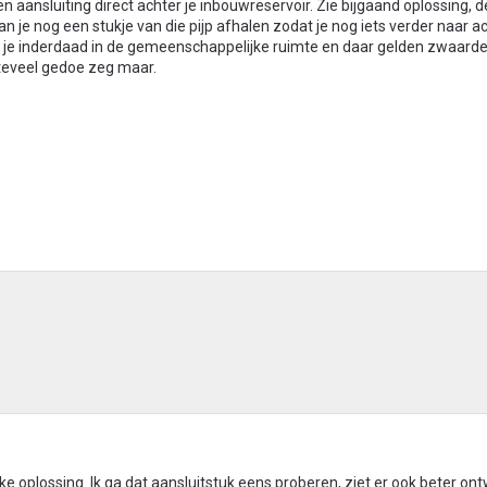
 aansluiting direct achter je inbouwreservoir. Zie bijgaand oplossing, de
an je nog een stukje van die pijp afhalen zodat je nog iets verder naar ac
je inderdaad in de gemeenschappelijke ruimte en daar gelden zwaarde
 teveel gedoe zeg maar.
jke oplossing. Ik ga dat aansluitstuk eens proberen, ziet er ook beter on