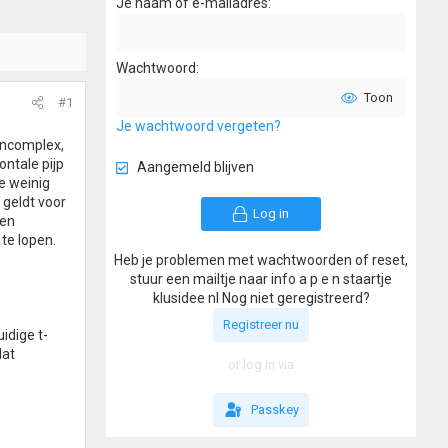
Je naam of e-mailadres
Wachtwoord
Toon
#1
Je wachtwoord vergeten?
encomplex,
ontale pijp
Aangemeld blijven
te weinig
geldt voor
Log in
een
te lopen.
Heb je problemen met wachtwoorden of reset,
stuur een mailtje naar info a p e n staartje
klusidee nl Nog niet geregistreerd?
Registreer nu
uidige t-
dat
or log in via
Passkey