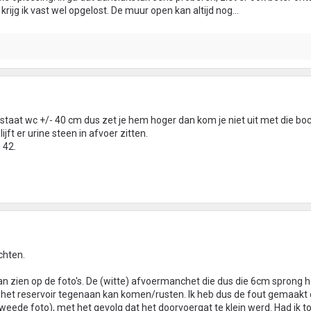
krijg ik vast wel opgelost. De muur open kan altijd nog...
n staat wc +/- 40 cm dus zet je hem hoger dan kom je niet uit met die boc
jft er urine steen in afvoer zitten.
 42.
chten.
n zien op de foto's. De (witte) afvoermanchet die dus die 6cm sprong h
n het reservoir tegenaan kan komen/rusten. Ik heb dus de fout gemaakt
weede foto), met het gevolg dat het doorvoergat te klein werd. Had ik t