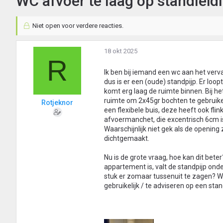
WC afvoer te laag op standleid
Niet open voor verdere reacties.
18 okt 2025
R
Ik ben bij iemand een wc aan het verv
dus is er een (oude) standpijp. Er loopt
komt erg laag de ruimte binnen. Bij het 
ruimte om 2x45gr bochten te gebruik
Rotjeknor
een flexibele buis, deze heeft ook fl
afvoermanchet, die excentrisch 6cm is.
Waarschijnlijk niet gek als de opening
dichtgemaakt.
Nu is de grote vraag, hoe kan dit bet
appartement is, valt de standpijp onder
stuk er zomaar tussenuit te zagen? Wa
gebruikelijk / te adviseren op een standp