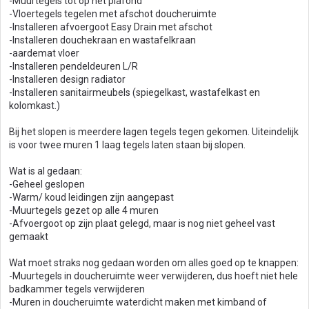
-Muurtegels tot op het plafond
-Vloertegels tegelen met afschot doucheruimte
-Installeren afvoergoot Easy Drain met afschot
-Installeren douchekraan en wastafelkraan
-aardemat vloer
-Installeren pendeldeuren L/R
-Installeren design radiator
-Installeren sanitairmeubels (spiegelkast, wastafelkast en
kolomkast.)
Bij het slopen is meerdere lagen tegels tegen gekomen. Uiteindelijk
is voor twee muren 1 laag tegels laten staan bij slopen.
Wat is al gedaan:
-Geheel geslopen
-Warm/ koud leidingen zijn aangepast
-Muurtegels gezet op alle 4 muren
-Afvoergoot op zijn plaat gelegd, maar is nog niet geheel vast
gemaakt
Wat moet straks nog gedaan worden om alles goed op te knappen:
-Muurtegels in doucheruimte weer verwijderen, dus hoeft niet hele
badkammer tegels verwijderen
-Muren in doucheruimte waterdicht maken met kimband of