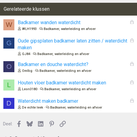
Gerelateerde klussen
G
Badkamer wanden waterdicht
W
e
WLH1993
Badkamer, waterleiding en afvoer
s
l
G
Oude gipsplaten badkamer laten zitten / waterdicht
G
o
e
maken
t
s
GJ84
Badkamer, waterleiding en afvoer
e
l
n
o
G
Badkamer en douche waterdicht?
O
t
e
Omlbg
Badkamer, waterleiding en afvoer
e
s
n
l
G
Houten vloer badkamer waterdicht maken
L
o
e
Leon3180
Badkamer, waterleiding en afvoer
t
s
e
l
G
Waterdicht maken badkamer
D
n
o
e
De echte leek
Badkamer, waterleiding en afvoer
t
s
e
l
n
Facebook
Bluesky
LinkedIn
Pinterest
Link
o
Deel:
t
e