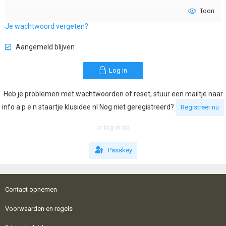
Toon
Je wachtwoord vergeten?
Aangemeld blijven
Log in
Heb je problemen met wachtwoorden of reset, stuur een mailtje naar
info a p e n staartje klusidee nl Nog niet geregistreerd?
Registreer nu
or log in via
Passkey
Contact opnemen
Voorwaarden en regels