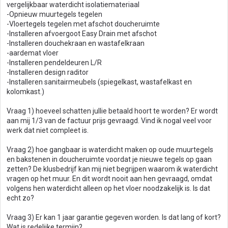
vergelijkbaar waterdicht isolatiemateriaal
-Opnieuw muurtegels tegelen
-Vloertegels tegelen met afschot doucheruimte
-Installeren afvoergoot Easy Drain met afschot
-Installeren douchekraan en wastafelkraan
-aardemat vloer
-Installeren pendeldeuren L/R
-Installeren design raditor
-Installeren sanitairmeubels (spiegelkast, wastafelkast en
kolomkast.)
Vraag 1) hoeveel schatten jullie betaald hoort te worden? Er wordt
aan mij 1/3 van de factuur prijs gevraagd. Vind ik nogal veel voor
werk dat niet compleet is.
Vraag 2) hoe gangbaar is waterdicht maken op oude muurtegels
en bakstenen in doucheruimte voordat je nieuwe tegels op gaan
zetten? De klusbedrijf kan mij niet begrijpen waarom ik waterdicht
vragen op het muur. En dit wordt nooit aan hen gevraagd, omdat
volgens hen waterdicht alleen op het vloer noodzakelijk is. Is dat
echt zo?
Vraag 3) Er kan 1 jaar garantie gegeven worden. Is dat lang of kort?
Wat is redelijke termijn?