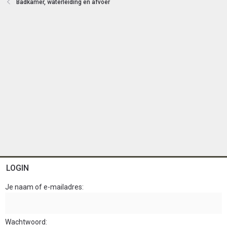
Badkamer, waterleiding en afvoer
n
LOGIN
Je naam of e-mailadres
Wachtwoord