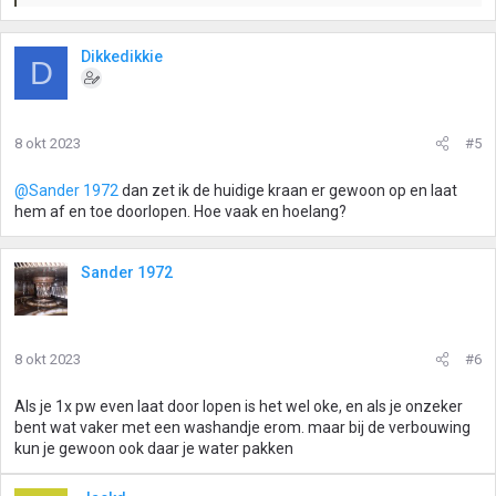
a
a
r
Dikkedikkie
D
d
e
r
i
8 okt 2023
#5
n
g
@Sander 1972
dan zet ik de huidige kraan er gewoon op en laat
e
hem af en toe doorlopen. Hoe vaak en hoelang?
n
:
Sander 1972
8 okt 2023
#6
Als je 1x pw even laat door lopen is het wel oke, en als je onzeker
bent wat vaker met een washandje erom. maar bij de verbouwing
kun je gewoon ook daar je water pakken