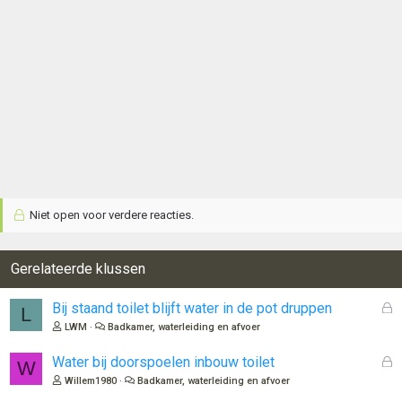
Niet open voor verdere reacties.
Gerelateerde klussen
G
Bij staand toilet blijft water in de pot druppen
L
e
LWM
Badkamer, waterleiding en afvoer
s
l
G
Water bij doorspoelen inbouw toilet
W
o
e
Willem1980
Badkamer, waterleiding en afvoer
t
s