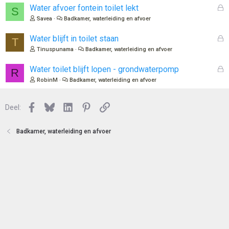
e
l
G
Water afvoer fontein toilet lekt
S
n
o
e
Savea
Badkamer, waterleiding en afvoer
t
s
e
l
G
Water blijft in toilet staan
T
n
o
e
Tinuspunama
Badkamer, waterleiding en afvoer
t
s
e
l
G
Water toilet blijft lopen - grondwaterpomp
R
n
o
e
RobinM
Badkamer, waterleiding en afvoer
t
s
e
l
n
Facebook
Bluesky
LinkedIn
Pinterest
Link
o
Deel:
t
e
Badkamer, waterleiding en afvoer
n