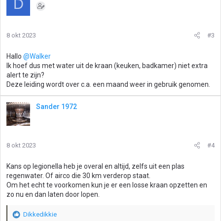
D
8 okt 2023
#3
Hallo
@Walker
Ik hoef dus met water uit de kraan (keuken, badkamer) niet extra
alert te zijn?
Deze leiding wordt over c.a. een maand weer in gebruik genomen.
Sander 1972
8 okt 2023
#4
Kans op legionella heb je overal en altijd, zelfs uit een plas
regenwater. Of airco die 30 km verderop staat.
Om het echt te voorkomen kun je er een losse kraan opzetten en
zo nu en dan laten door lopen.
Dikkedikkie
W