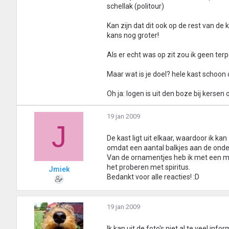
schellak (politour)
Kan zijn dat dit ook op de rest van de 
kans nog groter!
Als er echt was op zit zou ik geen te
Maar wat is je doel? hele kast schoo
Oh ja: logen is uit den boze bij kersen o
19 jan 2009
J
De kast ligt uit elkaar, waardoor ik kan
omdat een aantal balkjes aan de onder
Van de ornamentjes heb ik met een mes
het proberen met spiritus.
Jmiek
Bedankt voor alle reacties! :D
19 jan 2009
Ik kan uit de foto's niet al te veel inf