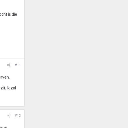
cht is die
#11
erven,
t. Ik zal
#12
e is.