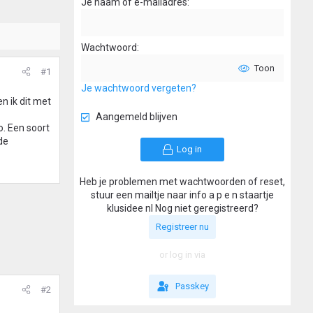
Je naam of e-mailadres
Wachtwoord
Toon
#1
Je wachtwoord vergeten?
n ik dit met
Aangemeld blijven
o. Een soort
de
Log in
Heb je problemen met wachtwoorden of reset,
stuur een mailtje naar info a p e n staartje
klusidee nl Nog niet geregistreerd?
Registreer nu
or log in via
Passkey
#2