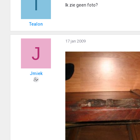
T
Ik zie geen foto?
Tealon
17 jan 2009
J
Jmiek