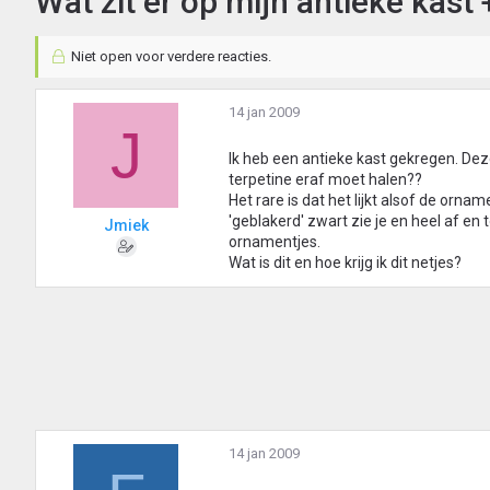
Wat zit er op mijn antieke kast
Niet open voor verdere reacties.
14 jan 2009
J
Ik heb een antieke kast gekregen. Deze
terpetine eraf moet halen??
Het rare is dat het lijkt alsof de orna
'geblakerd' zwart zie je en heel af en 
Jmiek
ornamentjes.
Wat is dit en hoe krijg ik dit netjes?
14 jan 2009