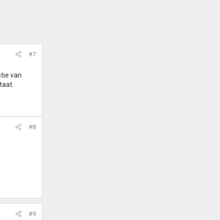
#7
tie van
taat.
#8
#9