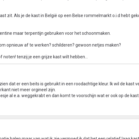
kast zit. Als je de kast in België op een Belse rommelmarkt o.i.d hebt geko
rpentine maar terpentijn gebruiken voor het schoonmaken.
n om opnieuw af te werken? schilderen? gewoon netjes maken?
f noten! tenzij je een grijze kast wilt hebben...
 zien dat er een beits is gebruikt in een roodachtige kleur. Ik wil de kast v
kant niet meer orgineel zijn.
je al e.a. weggekrabt en dan komt te voorschijn wat er ook op de kast zi
ormatie halen maar van wat ik zie vermoed ik dat het een relatief laag kastj