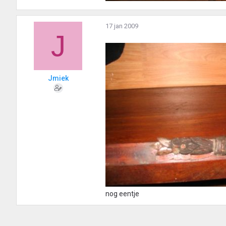
17 jan 2009
J
Jmiek
nog eentje