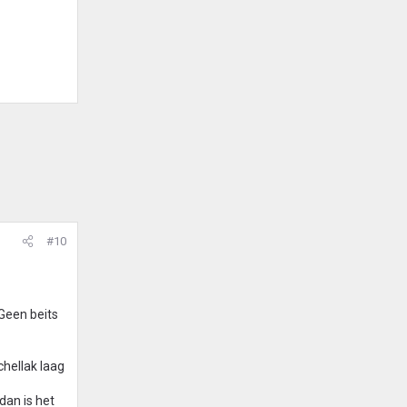
#10
 Geen beits
chellak laag
dan is het