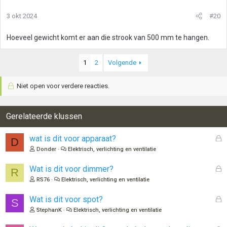
3 okt 2024
#20
Hoeveel gewicht komt er aan die strook van 500 mm te hangen.
1
2
Volgende
Niet open voor verdere reacties.
Gerelateerde klussen
G
wat is dit voor apparaat?
D
e
Donder
Elektrisch, verlichting en ventilatie
s
l
G
Wat is dit voor dimmer?
R
o
e
RS76
Elektrisch, verlichting en ventilatie
t
s
e
l
G
Wat is dit voor spot?
S
n
o
e
StephanK
Elektrisch, verlichting en ventilatie
t
s
e