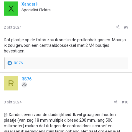
XanderH
X
Specialist Elektra
2 okt 2024
#9
Dat plaatje op de foto's zou ik snel in de prullenbak gooien. Maar ja
ik zou gewoon een centraaldoosdeksel met 2 M4 boutjes
bevestigen.
RS76
W
a
a
RS76
R
r
d
e
r
3 okt 2024
#10
i
n
g
@ Xander, even voor de duidelijkheid: Ik wil graag een houten
e
plaatje (van zeg 18 mm multiplex, breed 200 mm, lang 500
n
millimeter) maken dat ik tegen de centraaldoos schroef en
:
waaraan ik vervolgens mijn lamp ophang. Het gaat om een wat