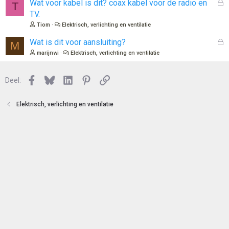
l
G
Wat voor kabel is dit? coax kabel voor de radio en
T
n
o
e
TV.
t
s
Tiom
Elektrisch, verlichting en ventilatie
e
l
n
o
G
Wat is dit voor aansluiting?
M
t
e
marijnwi
Elektrisch, verlichting en ventilatie
e
s
n
l
Facebook
Bluesky
LinkedIn
Pinterest
Link
o
Deel:
t
e
Elektrisch, verlichting en ventilatie
n