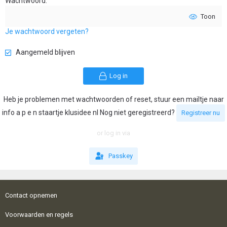
Wachtwoord
Toon
Je wachtwoord vergeten?
Aangemeld blijven
Log in
Heb je problemen met wachtwoorden of reset, stuur een mailtje naar
info a p e n staartje klusidee nl Nog niet geregistreerd?
Registreer nu
or log in via
Passkey
Contact opnemen
Voorwaarden en regels