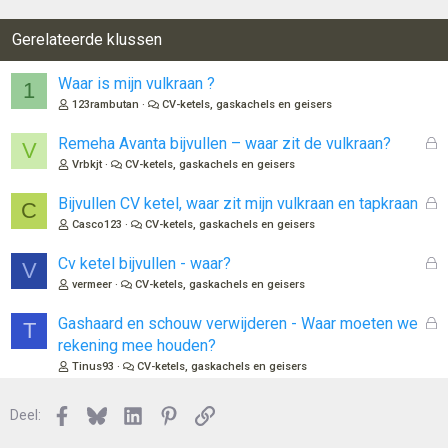
Gerelateerde klussen
Waar is mijn vulkraan ?
1
123rambutan
CV-ketels, gaskachels en geisers
G
Remeha Avanta bijvullen – waar zit de vulkraan?
V
e
Vrbkjt
CV-ketels, gaskachels en geisers
s
l
G
Bijvullen CV ketel, waar zit mijn vulkraan en tapkraan
C
o
e
Casco123
CV-ketels, gaskachels en geisers
t
s
e
l
G
Cv ketel bijvullen - waar?
V
n
o
e
vermeer
CV-ketels, gaskachels en geisers
t
s
e
l
G
Gashaard en schouw verwijderen - Waar moeten we
T
n
o
e
rekening mee houden?
t
s
Tinus93
CV-ketels, gaskachels en geisers
e
l
n
o
Facebook
Bluesky
LinkedIn
Pinterest
Link
Deel:
t
e