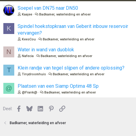
Soepel van DN75 naar DN50
Kaajee
Badkamer, waterleiding en afvoer
Spindel hoekstopkraan van Geberit inbouw reservoir
K
vervangen?
KeesCou
Badkamer, waterleiding en afvoer
Water in wand van duoblok
N
Nafecia
Badkamer, waterleiding en afvoer
Klein randje van tegel slijpen of andere oplossing?
T
Tinydroomhuis
Badkamer, waterleiding en afvoer
Plaatsen van een Siamp Optima 48 Sp
@
@Frank@
Badkamer, waterleiding en afvoer
Facebook
Bluesky
LinkedIn
Pinterest
Link
Deel:
Badkamer, waterleiding en afvoer