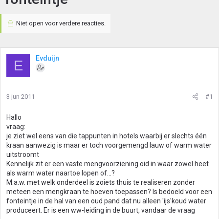
Niet open voor verdere reacties.
Evduijn
E
3 jun 2011
#1
Hallo
vraag:
je ziet wel eens van die tappunten in hotels waarbij er slechts één
kraan aanwezig is maar er toch voorgemengd lauw of warm water
uitstroomt
Kennelijk zit er een vaste mengvoorziening oid in waar zowel heet
als warm water naartoe lopen of...?
M.a.w. met welk onderdeel is zoiets thuis te realiseren zonder
meteen een mengkraan te hoeven toepassen? Is bedoeld voor een
fonteintje in de hal van een oud pand dat nu alleen 'ijs'koud water
produceert. Er is een ww-leiding in de buurt, vandaar de vraag