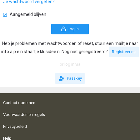
Je wachtwoord vergeten?
Aangemeld blijven
Log in
Heb je problemen met wachtwoorden of reset, stuur een mailtje naar
info a p e n staartje klusidee nl Nog niet geregistreerd?
Registreer nu
or log in via
Passkey
Contact opnemen
Voorwaarden en regels
Privacybeleid
Help