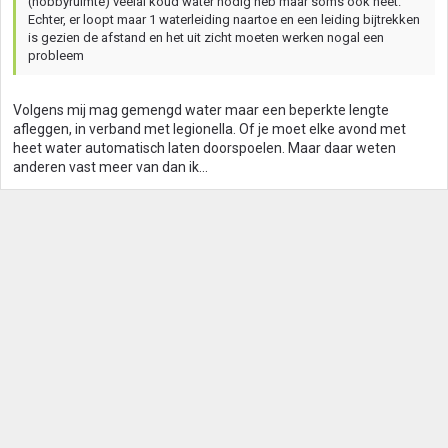
(hobbyruimte) veelal koud water nodig heb maar soms ook heet.
Echter, er loopt maar 1 waterleiding naartoe en een leiding bijtrekken
is gezien de afstand en het uit zicht moeten werken nogal een
probleem
Volgens mij mag gemengd water maar een beperkte lengte
afleggen, in verband met legionella. Of je moet elke avond met
heet water automatisch laten doorspoelen. Maar daar weten
anderen vast meer van dan ik...