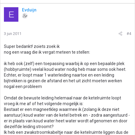
Evduijn
E
3 jun 2011
#4
Super bedankt! zoiets zoek ik
nog een vraag die ik vergat meteen te stellen:
ik heb ook (zelf) een toepassing waarbij ik op een bepaalde plek
(hobbyruimte) veelal koud water nodig heb maar soms ook heet.
Echter, er loopt maar 1 waterleiding naartoe en een leiding
bijtrekken is gezien de afstand en het uit zicht moeten werken
nogal een probleem
Omdat de bewuste leiding helemaal naar de ketelruimte loopt
vroeg ik me af of het volgende mogelijk is:
Bestaat er een magneetklep waarmee ik (zolang ik deze niet
aanstuur) koud water van de ketel betrek en - zodra aangestuurd -
er in plaats van koud water heet water wordt afgenomen en door
diezelfde leiding stroomt?
Ik heb een zwakstroomkabeltje naar die ketelruimte liggen dus de