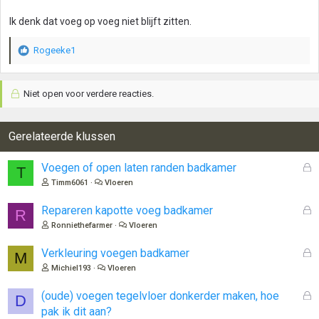
Ik denk dat voeg op voeg niet blijft zitten.
Rogeeke1
W
a
a
Niet open voor verdere reacties.
r
d
e
r
Gerelateerde klussen
i
n
G
Voegen of open laten randen badkamer
T
g
e
Timm6061
Vloeren
e
s
n
l
G
Repareren kapotte voeg badkamer
:
R
o
e
Ronniethefarmer
Vloeren
t
s
e
l
G
Verkleuring voegen badkamer
M
n
o
e
Michiel193
Vloeren
t
s
e
l
G
(oude) voegen tegelvloer donkerder maken, hoe
D
n
o
e
pak ik dit aan?