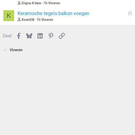
t
s
Digna A'dam
Vloeren
e
l
n
o
G
Keramische tegels balkon voegen
K
t
e
KoenDB
Vloeren
e
s
n
l
Facebook
Bluesky
LinkedIn
Pinterest
Link
o
Deel:
t
e
Vloeren
n