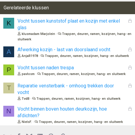
Gerelateerde klussen
G
Vocht tussen kunststof plaat en kozijn met enkel
K
e
glas
s
klusmadam Marjolein
Trappen, deuren, ramen, kozijnen, hang- en
l
sluitwerk
o
t
G
Afwerking kozijn - last van doorslaand vocht
A
e
e
AnjaR1978
Trappen, deuren, ramen, kozijnen, hang- en sluitwerk
n
s
l
G
Vocht tussen naden trespa
P
o
e
pavlosm
Trappen, deuren, ramen, kozijnen, hang- en sluitwerk
t
s
e
l
G
Reparatie vensterbank - omhoog trekken door
T
n
o
e
vocht
t
s
TvdB
Trappen, deuren, ramen, kozijnen, hang- en sluitwerk
e
l
n
o
G
Vocht binnen boven houten deurkozijn, hoe
N
t
e
afdichten?
e
s
NielsF.
Trappen, deuren, ramen, kozijnen, hang- en sluitwerk
n
l
o