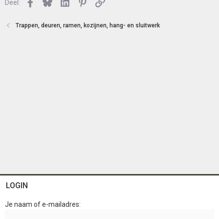
Facebook
Bluesky
LinkedIn
Pinterest
Link
Deel:
t
e
n
Trappen, deuren, ramen, kozijnen, hang- en sluitwerk
LOGIN
Je naam of e-mailadres