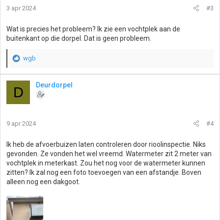
i
3 apr 2024
#3
n
g
Wat is precies het probleem? Ik zie een vochtplek aan de
e
buitenkant op die dorpel. Dat is geen probleem.
n
:
wgb
W
a
a
Deurdorpel
D
r
d
e
r
9 apr 2024
#4
i
n
g
Ik heb de afvoerbuizen laten controleren door rioolinspectie. Niks
e
gevonden. Ze vonden het wel vreemd. Watermeter zit 2 meter van
n
vochtplek in meterkast. Zou het nog voor de watermeter kunnen
:
zitten? Ik zal nog een foto toevoegen van een afstandje. Boven
alleen nog een dakgoot.