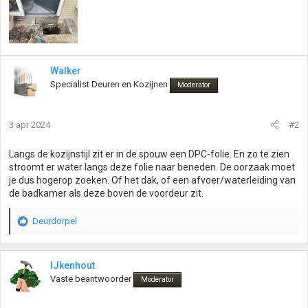
Walker
Specialist Deuren en Kozijnen
Moderator
3 apr 2024
#2
Langs de kozijnstijl zit er in de spouw een DPC-folie. En zo te zien
stroomt er water langs deze folie naar beneden. De oorzaak moet
je dus hogerop zoeken. Of het dak, of een afvoer/waterleiding van
de badkamer als deze boven de voordeur zit.
Deurdorpel
W
a
a
r
IJkenhout
d
Vaste beantwoorder
Moderator
e
r