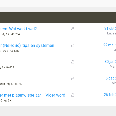
G
eem. Wat werkt wel?
31 okt
e
Luca
k
12
704
s
l
G
r (NeHoBo): tips en systemen
22 mei
o
e
k
2
545
t
s
e
l
G
30 jan
n
o
e
Mar
1
638
t
s
e
l
G
6 dec
n
o
e
Tol
werk
5
2K
t
s
e
l
G
r met platenwisselaar – Vloer word
26 feb
n
o
e
10
3K
t
s
e
l
n
o