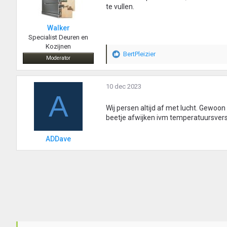
te vullen.
Walker
Specialist Deuren en
Kozijnen
BertPleizier
W
Moderator
a
a
r
10 dec 2023
A
d
e
Wij persen altijd af met lucht. Gewoon
r
beetje afwijken ivm temperatuursvers
i
n
ADDave
g
e
n
: