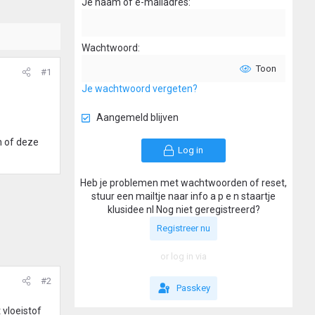
Je naam of e-mailadres
Wachtwoord
Toon
#1
Je wachtwoord vergeten?
Aangemeld blijven
n of deze
Log in
Heb je problemen met wachtwoorden of reset,
stuur een mailtje naar info a p e n staartje
klusidee nl Nog niet geregistreerd?
Registreer nu
or log in via
#2
Passkey
 vloeistof