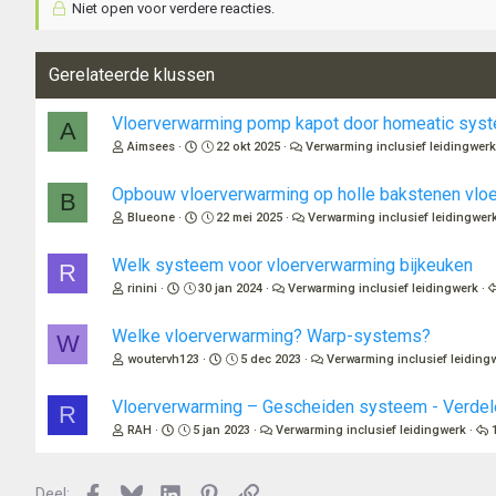
Niet open voor verdere reacties.
Gerelateerde klussen
Vloerverwarming pomp kapot door homeatic syst
A
Aimsees
22 okt 2025
Verwarming inclusief leidingwer
Opbouw vloerverwarming op holle bakstenen vloe
B
Blueone
22 mei 2025
Verwarming inclusief leidingwer
Welk systeem voor vloerverwarming bijkeuken
R
rinini
30 jan 2024
Verwarming inclusief leidingwerk
Welke vloerverwarming? Warp-systems?
W
woutervh123
5 dec 2023
Verwarming inclusief leiding
Vloerverwarming – Gescheiden systeem - Verdele
R
RAH
5 jan 2023
Verwarming inclusief leidingwerk
Facebook
Bluesky
LinkedIn
Pinterest
Link
Deel: