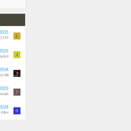
 2025
L
s2107
 2025
J
Jackd
 2024
cn.88
 2023
T
huisje
 2024
R
RAH