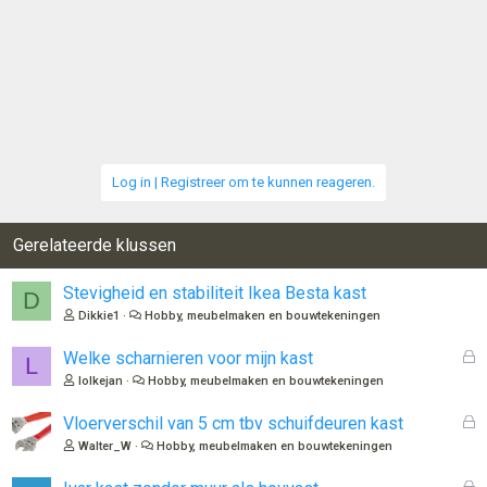
Log in | Registreer om te kunnen reageren.
Gerelateerde klussen
Stevigheid en stabiliteit Ikea Besta kast
D
Dikkie1
Hobby, meubelmaken en bouwtekeningen
G
Welke scharnieren voor mijn kast
L
e
lolkejan
Hobby, meubelmaken en bouwtekeningen
s
l
G
Vloerverschil van 5 cm tbv schuifdeuren kast
o
e
Walter_W
Hobby, meubelmaken en bouwtekeningen
t
s
e
l
G