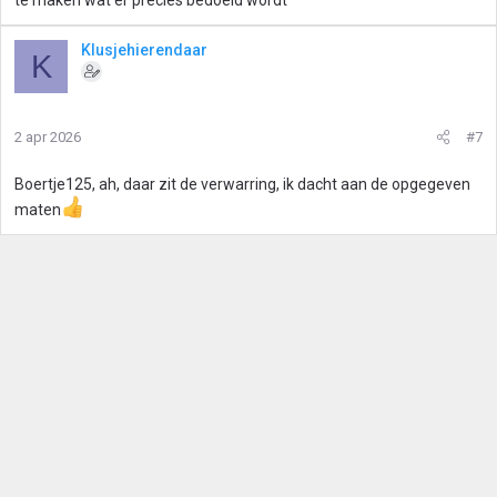
te maken wat er precies bedoeld wordt
Klusjehierendaar
K
2 apr 2026
#7
Boertje125, ah, daar zit de verwarring, ik dacht aan de opgegeven
maten