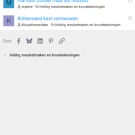
Ivar kast zonder muur als houvast
M
n
o
e
mylene
Hobby, meubelmaken en bouwtekeningen
t
s
e
l
G
Achterwand kast vernieuwen
K
n
o
e
Klusjehierendaar
Hobby, meubelmaken en bouwtekeningen
t
s
e
l
n
Facebook
Bluesky
LinkedIn
Pinterest
Link
o
Deel:
t
e
Hobby, meubelmaken en bouwtekeningen
n