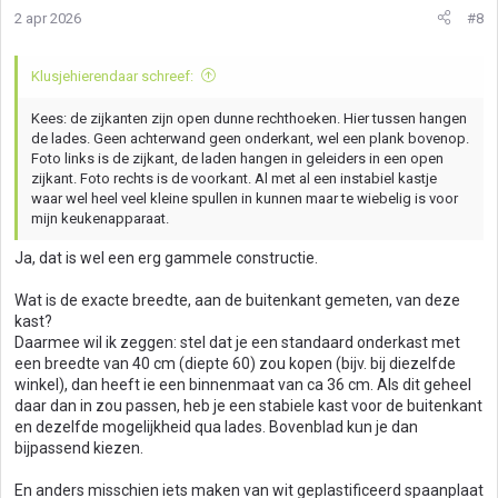
2 apr 2026
#8
Klusjehierendaar schreef:
Kees: de zijkanten zijn open dunne rechthoeken. Hier tussen hangen
de lades. Geen achterwand geen onderkant, wel een plank bovenop.
Foto links is de zijkant, de laden hangen in geleiders in een open
zijkant. Foto rechts is de voorkant. Al met al een instabiel kastje
waar wel heel veel kleine spullen in kunnen maar te wiebelig is voor
mijn keukenapparaat.
Ja, dat is wel een erg gammele constructie.
Wat is de exacte breedte, aan de buitenkant gemeten, van deze
kast?
Daarmee wil ik zeggen: stel dat je een standaard onderkast met
een breedte van 40 cm (diepte 60) zou kopen (bijv. bij diezelfde
winkel), dan heeft ie een binnenmaat van ca 36 cm. Als dit geheel
daar dan in zou passen, heb je een stabiele kast voor de buitenkant
en dezelfde mogelijkheid qua lades. Bovenblad kun je dan
bijpassend kiezen.
En anders misschien iets maken van wit geplastificeerd spaanplaat